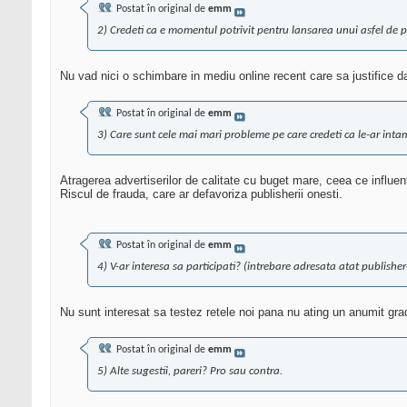
Postat în original de
emm
2) Credeti ca e momentul potrivit pentru lansarea unui asfel de p
Nu vad nici o schimbare in mediu online recent care sa justifice 
Postat în original de
emm
3) Care sunt cele mai mari probleme pe care credeti ca le-ar inta
Atragerea advertiserilor de calitate cu buget mare, ceea ce influente
Riscul de frauda, care ar defavoriza publisherii onesti.
Postat în original de
emm
4) V-ar interesa sa participati? (intrebare adresata atat publisher-
Nu sunt interesat sa testez retele noi pana nu ating un anumit grad 
Postat în original de
emm
5) Alte sugestii, pareri? Pro sau contra.