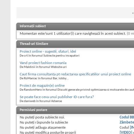
«
Informații subiect
Momentan este/sunt 1 utilizator(i) care navighează în acest subiect.
(0 m
Thread-uri Similare
Proiect online - sugestii, sfaturi, idei
De crt în forumul Subiecte pentru incepatori
Vand proiect fashion romania
De Maldinii în forumul Website-uri
Caut firma consultanta pt redactarea specificatiilor unui proiect online
De RoManiac în forumul Bar, lobby...
Proiect de magazin(e) online
De RandomHero în forumul Discutii generale privind optimizarea si motoarele de cau
Se poate face ceva unui publisher ID care fura?
De daniweb în forumul Adsense
Permisiuni postare
Nu puteţi
posta subiecte noi.
Codul B
Nu puteţi
răspunde la subiecte
Zâmbet
Nu puteţi
adăuga ataşamente
Codul
[I
Nu puteţi
modifica posturile proprii
[VIDEO]