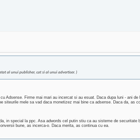
at al unui publisher, cat si al unui advertiser. )
cu Adsense. Firme mai mari au incercat si au esuat. Daca dupa luni - ani de la
t pe siteurile mele sa vad daca monetizez mai bine ca adsense. Daca da, as c
da, in special la ppc. Asa adwords cel putin stiu ca au sisteme de securitate bi
conversii bune, as incerca-o. Daca merita, as continua cu ea.