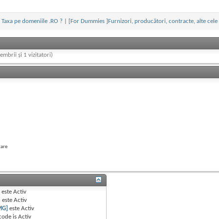
Taxa pe domeniile .RO ?
|
[For Dummies ]Furnizori, producători, contracte, alte cele
embrii și 1 vizitatori)
tare
B
este
Activ
e
este
Activ
MG]
este
Activ
code is
Activ