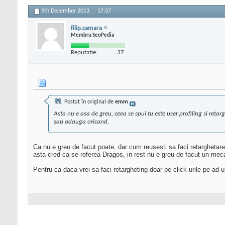
9th December 2013,
17:37
filip.camara
Membru SeoPedia
Reputatie:
37
Postat în original de
emm
Asta nu e asa de greu, ceea se spui tu este user profiling si reta
sau adauga oricand.
Ca nu e greu de facut poate, dar cum reusesti sa faci retarghetare
asta cred ca se referea Dragos, in rest nu e greu de facut un mec
Pentru ca daca vrei sa faci retargheting doar pe click-urile pe ad-