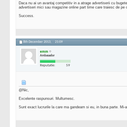
Daca nu ai un avantaj competitiv in a atrage advertiserii cu bugete
advertiseri mici sau magazine online part time care traiesc de pe 
Success.
8th December 2013,
21:09
emm
Ambasador
Reputatie:
59
@Nic,
Excelente raspunsuri. Multumesc.
Sunt exact lucrurile la care ma gandeam si eu, in buna parte. Mi-ai