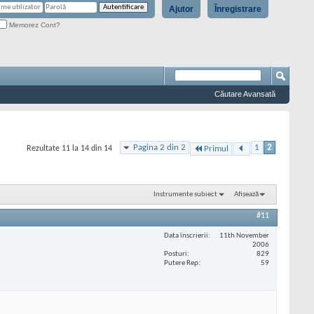
Ajutor
Înregistrare
Memorez Cont?
Căutare Avansată
Pagina 2 din 2
1
2
Rezultate 11 la 14 din 14
Primul
Instrumente subiect
Afișează
#11
Data înscrierii
11th November
2006
Posturi
829
Putere Rep
59