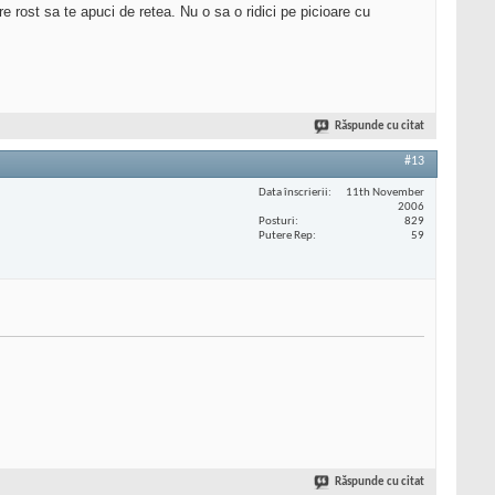
 rost sa te apuci de retea. Nu o sa o ridici pe picioare cu
Răspunde cu citat
#13
Data înscrierii
11th November
2006
Posturi
829
Putere Rep
59
Răspunde cu citat