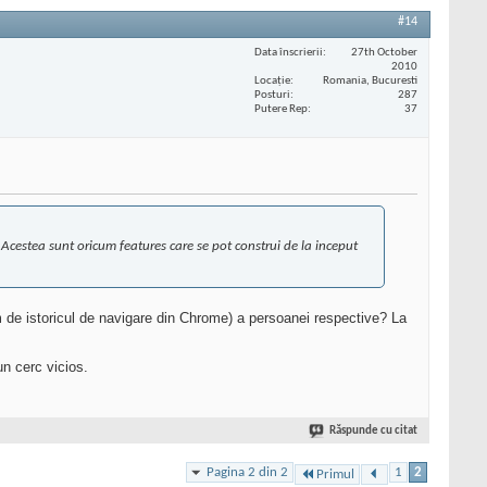
#14
Data înscrierii
27th October
2010
Locaţie
Romania, Bucuresti
Posturi
287
Putere Rep
37
. Acestea sunt oricum features care se pot construi de la inceput
im de istoricul de navigare din Chrome) a persoanei respective? La
un cerc vicios.
Răspunde cu citat
Pagina 2 din 2
1
2
Primul