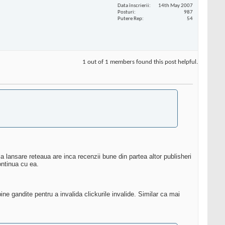
Data înscrierii
14th May 2007
Posturi
987
Putere Rep
54
1 out of 1 members found this post helpful.
 lansare reteaua are inca recenzii bune din partea altor publisheri
ontinua cu ea.
ne gandite pentru a invalida clickurile invalide. Similar ca mai