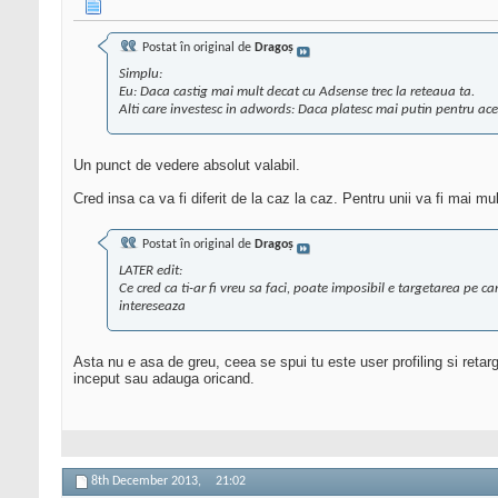
Postat în original de
Dragoș
Simplu:
Eu: Daca castig mai mult decat cu Adsense trec la reteaua ta.
Alti care investesc in adwords: Daca platesc mai putin pentru acel
Un punct de vedere absolut valabil.
Cred insa ca va fi diferit de la caz la caz. Pentru unii va fi mai mu
Postat în original de
Dragoș
LATER edit:
Ce cred ca ti-ar fi vreu sa faci, poate imposibil e targetarea pe c
intereseaza
Asta nu e asa de greu, ceea se spui tu este user profiling si reta
inceput sau adauga oricand.
8th December 2013,
21:02