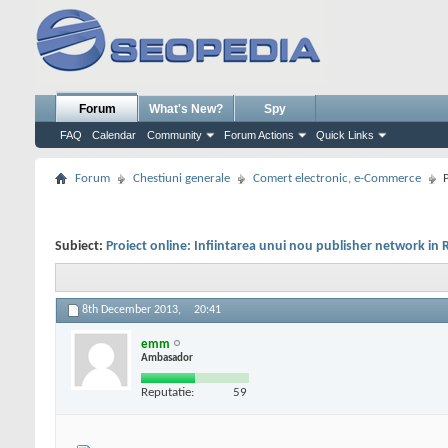
Forum
What's New?
Spy
FAQ
Calendar
Community
Forum Actions
Quick Links
Forum
Chestiuni generale
Comert electronic, e-Commerce
Subiect:
Proiect online: Infiintarea unui nou publisher network in
8th December 2013,
20:41
emm
Ambasador
Reputatie:
59