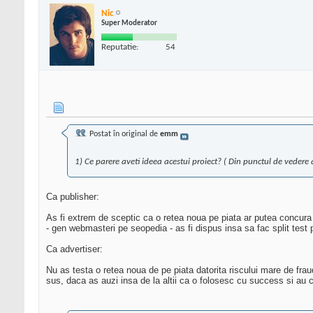
Nic
Super Moderator
Reputatie:
54
Postat în original de
emm
1) Ce parere aveti ideea acestui proiect? ( Din punctul de vedere at
Ca publisher:
As fi extrem de sceptic ca o retea noua pe piata ar putea concura 
- gen webmasteri pe seopedia - as fi dispus insa sa fac split tes
Ca advertiser:
Nu as testa o retea noua de pe piata datorita riscului mare de frau
sus, daca as auzi insa de la altii ca o folosesc cu success si au 