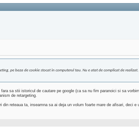
rgeting, pe baza de cookie stocat in computerul tau. Nu e atat de complicat de realizat
 fara sa stii istoricul de cautare pe google (ca sa nu fim paranoici si sa vorb
anism de retargeting.
uri din reteaua ta, inseamna sa ai deja un volum foarte mare de afisari, deci e 