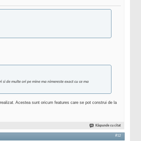
ntri si de multe ori pe mine ma nimereste exact cu ce ma
realizat. Acestea sunt oricum features care se pot construi de la
Răspunde cu citat
#12