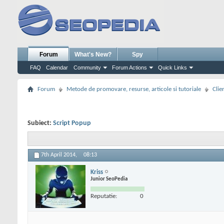
Forum
What's New?
Spy
FAQ
Calendar
Community
Forum Actions
Quick Links
Forum
Metode de promovare, resurse, articole si tutoriale
Clie
Subiect:
Script Popup
7th April 2014,
08:13
Kriss
Junior SeoPedia
Reputatie:
0