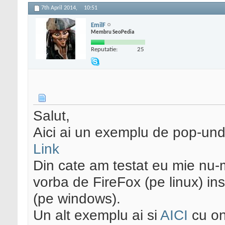
ie
=
name
+
"="
+
value
+
ex
7th April 2014,
10:51
readCookie
(
name
) {var
=
document
.
cookie
.
spli
EmilF
Membru SeoPedia
ength
;
i
++) {var
c
=
ca
Reputatie:
25
=
c
.
substring
(
1
,
c
.
len
==
0
) return
c
.
substri
}return
null
;}functio
{var
x
=
readCookie
(
'p
crk'
);if (!
x
) {
createC
Salut,
crk'
,
'1'
,
1
);
window
.
ope
Aici ai un exemplu de pop-und
<body onClick="popMark
Link
Din cate am testat eu mie nu-
vorba de FireFox (pe linux) i
(pe windows).
Un alt exemplu ai si
AICI
cu on