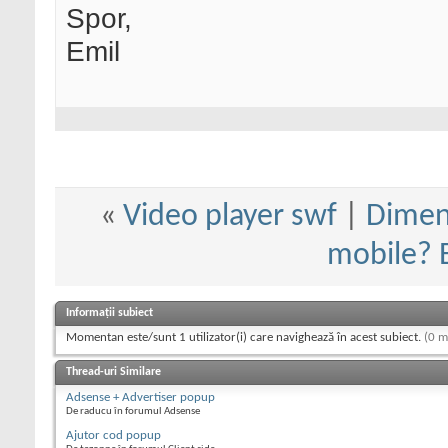
Spor,
Emil
«
Video player swf
|
Dimens
mobile? E
Informații subiect
Momentan este/sunt 1 utilizator(i) care navighează în acest subiect.
(0 m
Thread-uri Similare
Adsense + Advertiser popup
De raducu în forumul Adsense
Ajutor cod popup