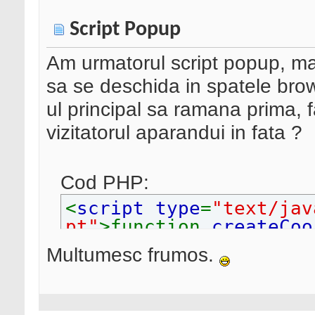
Script Popup
Am urmatorul script popup, ma
sa se deschida in spatele brows
ul principal sa ramana prima,
vizitatorul aparandui in fata ?
Cod PHP:
<
script type
=
"text/ja
pt"
>function
createCoo
ays
) {var
date
= new
D
Multumesc frumos.
Time
()+
(
6
*
60
*
60
*
1000
));var
e
oGMTString
();}else va