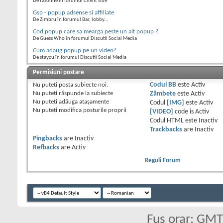
De tazonne în forumul Client side
Gsp - popup adsense si affiliate
De Zimbru în forumul Bar, lobby...
Cod popup care sa mearga peste un alt popup ?
De Guess Who în forumul Discutii Social Media
Cum adaug popup pe un video?
De staycu în forumul Discutii Social Media
Permisiuni postare
Nu puteţi
posta subiecte noi.
Codul BB
este
Activ
Nu puteţi
răspunde la subiecte
Zâmbete
este
Activ
Nu puteţi
adăuga ataşamente
Codul
[IMG]
este
Activ
Nu puteţi
modifica posturile proprii
[VIDEO]
code is
Activ
Codul HTML este
Inactiv
Trackbacks
are
Inactiv
Pingbacks
are
Inactiv
Refbacks
are
Activ
Reguli Forum
Fus orar: GM