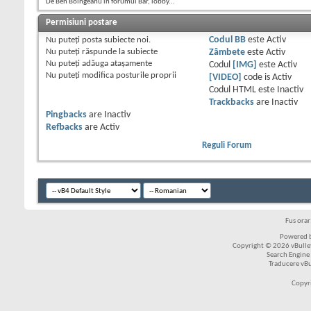
De Ben Boingeanu în forumul Bar, lobby...
Permisiuni postare
Nu puteţi
posta subiecte noi.
Codul BB
este
Activ
Nu puteţi
răspunde la subiecte
Zâmbete
este
Activ
Nu puteţi
adăuga ataşamente
Codul
[IMG]
este
Activ
Nu puteţi
modifica posturile proprii
[VIDEO]
code is
Activ
Codul HTML este
Inactiv
Trackbacks
are
Inactiv
Pingbacks
are
Inactiv
Refbacks
are
Activ
Reguli Forum
Fus ora
Powered b
Copyright © 2026 vBulleti
Search Engine
Traducere vB
Copyr