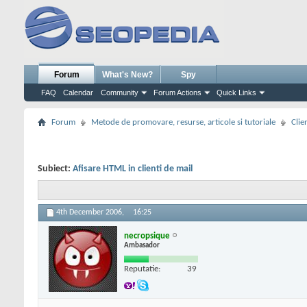
Forum
What's New?
Spy
FAQ
Calendar
Community
Forum Actions
Quick Links
Forum
Metode de promovare, resurse, articole si tutoriale
Clie
Subiect:
Afisare HTML in clienti de mail
4th December 2006,
16:25
necropsique
Ambasador
Reputatie:
39