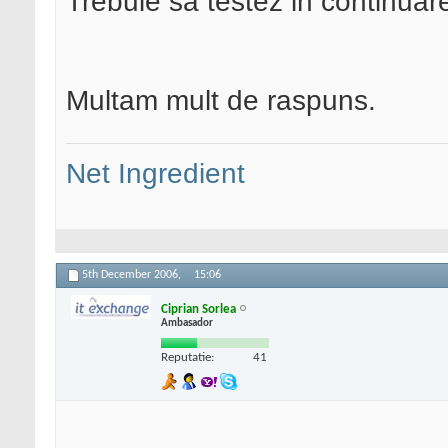
Trebuie sa testez in continuar
Multam mult de raspuns.
Net Ingredient
5th December 2006,
15:06
Ciprian Sorlea
Ambasador
Reputatie:
41