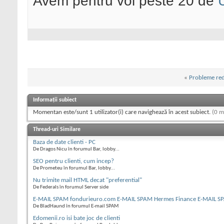
Avem pentru voi peste 20 de
«
Probleme red
Informații subiect
Momentan este/sunt 1 utilizator(i) care navighează în acest subiect.
(0 m
Thread-uri Similare
Baza de date clienti - PC
De Dragos Nicu în forumul Bar, lobby...
SEO pentru clienti, cum incep?
De Prometeu în forumul Bar, lobby...
Nu trimite mail HTML decat "preferential"
De Federals în forumul Server side
E-MAIL SPAM fondurieuro.com E-MAIL SPAM Hermes Finance E-MAIL S
De BladHaund în forumul E-mail SPAM
Edomenii.ro isi bate joc de clienti