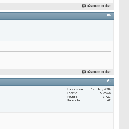
Răspunde cu citat
#4
Răspunde cu citat
#5
Data înscrierii
12th July 2004
Locaţie
Suceava
Posturi
1.722
Putere Rep
47