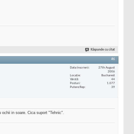
Răspunde cu citat
#6
Data înscrierii
27th August
2006
Locaţie
Bucharest
Vârstă
44
Posturi
1.077
Putere Rep
39
ochii in soare. Cica suport "Tehnic".