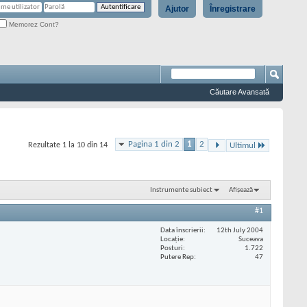
Ajutor
Înregistrare
Memorez Cont?
Căutare Avansată
Pagina 1 din 2
1
2
Rezultate 1 la 10 din 14
Ultimul
Instrumente subiect
Afișează
#1
Data înscrierii
12th July 2004
Locaţie
Suceava
Posturi
1.722
Putere Rep
47