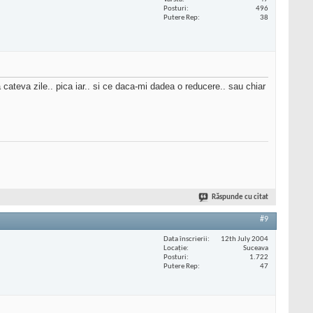
Posturi
496
Putere Rep
38
 cateva zile.. pica iar.. si ce daca-mi dadea o reducere.. sau chiar
Răspunde cu citat
#9
Data înscrierii
12th July 2004
Locaţie
Suceava
Posturi
1.722
Putere Rep
47