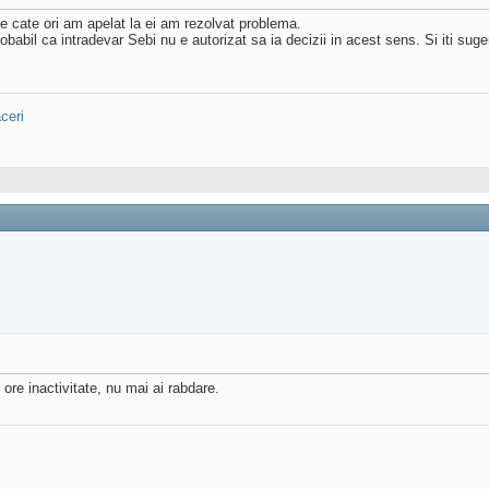
de cate ori am apelat la ei am rezolvat problema.
obabil ca intradevar Sebi nu e autorizat sa ia decizii in acest sens. Si iti suger
ceri
re inactivitate, nu mai ai rabdare.