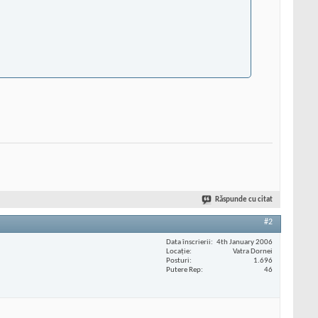
Răspunde cu citat
#2
Data înscrierii
4th January 2006
Locaţie
Vatra Dornei
Posturi
1.696
Putere Rep
46