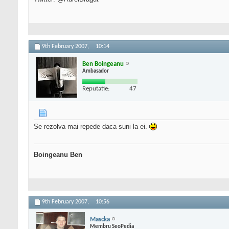
9th February 2007,
10:14
Ben Boingeanu
Ambasador
Reputatie:
47
Se rezolva mai repede daca suni la ei.
Boingeanu Ben
9th February 2007,
10:56
Mascka
Membru SeoPedia