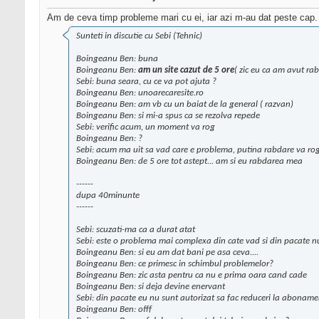
Am de ceva timp probleme mari cu ei, iar azi m-au dat peste cap.
Sunteti in discutie cu Sebi (Tehnic)
Boingeanu Ben: buna
Boingeanu Ben:
am un site cazut de 5 ore
( zic eu ca am avut rab
Sebi: buna seara, cu ce va pot ajuta ?
Boingeanu Ben: unoarecaresite.ro
Boingeanu Ben: am vb cu un baiat de la general ( razvan)
Boingeanu Ben: si mi-a spus ca se rezolva repede
Sebi: verific acum, un moment va rog
Boingeanu Ben: ?
Sebi: acum ma uit sa vad care e problema, putina rabdare va ro
Boingeanu Ben: de 5 ore tot astept... am si eu rabdarea mea
------
dupa 40minunte
------
Sebi: scuzati-ma ca a durat atat
Sebi: este o problema mai complexa din cate vad si din pacate nu
Boingeanu Ben: si eu am dat bani pe asa ceva....
Boingeanu Ben: ce primesc in schimbul problemelor?
Boingeanu Ben: zic asta pentru ca nu e prima oara cand cade
Boingeanu Ben: si deja devine enervant
Sebi: din pacate eu nu sunt autorizat sa fac reduceri la abonament
Boingeanu Ben: offf