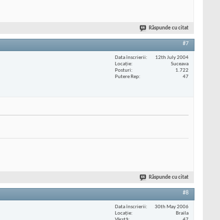
Răspunde cu citat
#7
Data înscrierii
12th July 2004
Locaţie
Suceava
Posturi
1.722
Putere Rep
47
Răspunde cu citat
#8
Data înscrierii
30th May 2006
Locaţie
Braila
Vârstă
47