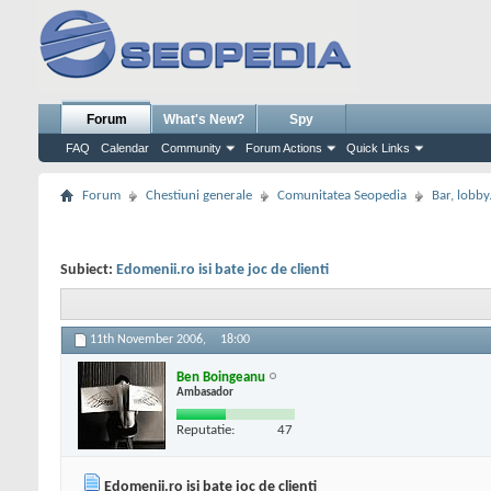
Forum
What's New?
Spy
FAQ
Calendar
Community
Forum Actions
Quick Links
Forum
Chestiuni generale
Comunitatea Seopedia
Bar, lobby.
Subiect:
Edomenii.ro isi bate joc de clienti
11th November 2006,
18:00
Ben Boingeanu
Ambasador
Reputatie:
47
Edomenii.ro isi bate joc de clienti