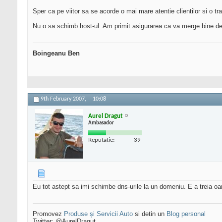
Sper ca pe viitor sa se acorde o mai mare atentie clientilor si o 
Nu o sa schimb host-ul. Am primit asigurarea ca va merge bine 
Boingeanu Ben
9th February 2007,
10:08
Aurel Dragut
Ambasador
Reputatie:
39
Eu tot astept sa imi schimbe dns-urile la un domeniu. E a treia o
Promovez
Produse și Servicii Auto
si detin un
Blog personal
Twitter: @AurelDragut