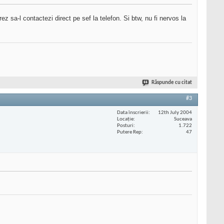
ez sa-l contactezi direct pe sef la telefon. Si btw, nu fi nervos la
Răspunde cu citat
#3
Data înscrierii
12th July 2004
Locaţie
Suceava
Posturi
1.722
Putere Rep
47