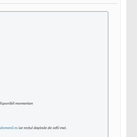
e disponibil momentan
edomenii.ro
iar restul depinde de sefii mei.