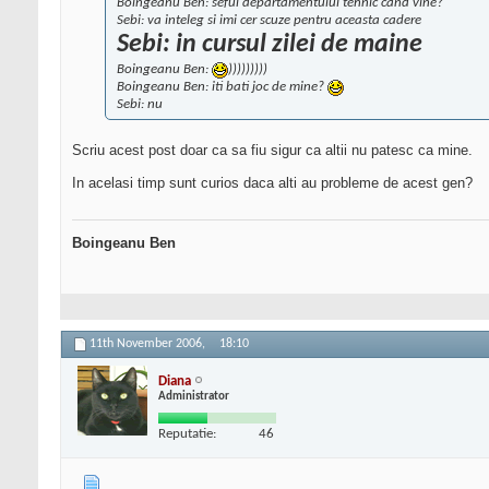
Boingeanu Ben: seful departamentului tehnic cand vine?
Sebi: va inteleg si imi cer scuze pentru aceasta cadere
Sebi: in cursul zilei de maine
Boingeanu Ben:
)))))))))
Boingeanu Ben: iti bati joc de mine?
Sebi: nu
Scriu acest post doar ca sa fiu sigur ca altii nu patesc ca mine.
In acelasi timp sunt curios daca alti au probleme de acest gen?
Boingeanu Ben
11th November 2006,
18:10
Diana
Administrator
Reputatie:
46