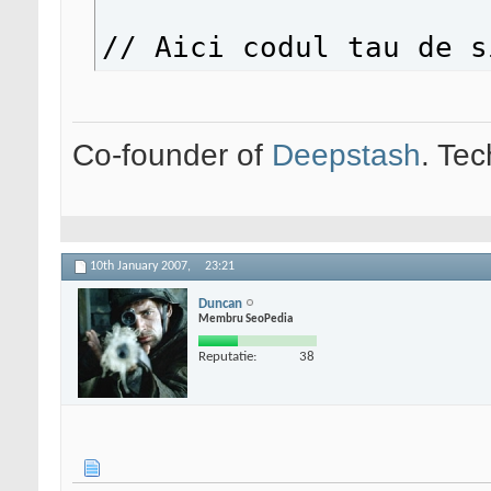
// Aici codul tau de s
<?php
}
Co-founder of
Deepstash
. Tec
?>
10th January 2007,
23:21
Duncan
Membru SeoPedia
Reputatie:
38