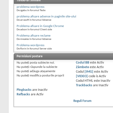
Thread-uri Similare
problema wordpress
De zgabu în forumul Teste
problema afisare adsense in paginile site-ului
De arrasoft în forumul Adsense
Problema afisare in Google Chrome
De adson în forumul Client side
Problema afisare reclame
De miealex în forumul Adsense
Problema wordpress
De florin în forumul Server side
Permisiuni postare
Nu puteţi
posta subiecte noi.
Codul BB
este
Activ
Nu puteţi
răspunde la subiecte
Zâmbete
este
Activ
Nu puteţi
adăuga ataşamente
Codul
[IMG]
este
Activ
Nu puteţi
modifica posturile proprii
[VIDEO]
code is
Activ
Codul HTML este
Inactiv
Trackbacks
are
Inactiv
Pingbacks
are
Inactiv
Refbacks
are
Activ
Reguli Forum