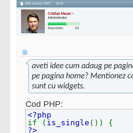
10th January 2007,
16:35
Cristian Mezei
Administrator
Reputatie:
66
aveti idee cum adaug pe pagina
pe pagina home? Mentionez ca 
sunt cu widgets.
Cod PHP:
<?php
if (
is_single
()) {
?>