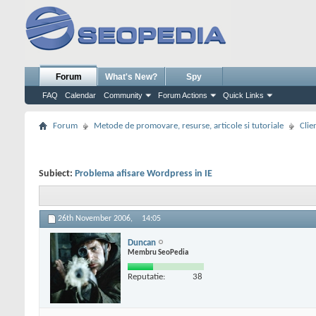
Forum
What's New?
Spy
FAQ
Calendar
Community
Forum Actions
Quick Links
Forum
Metode de promovare, resurse, articole si tutoriale
Clie
Subiect:
Problema afisare Wordpress in IE
26th November 2006,
14:05
Duncan
Membru SeoPedia
Reputatie:
38