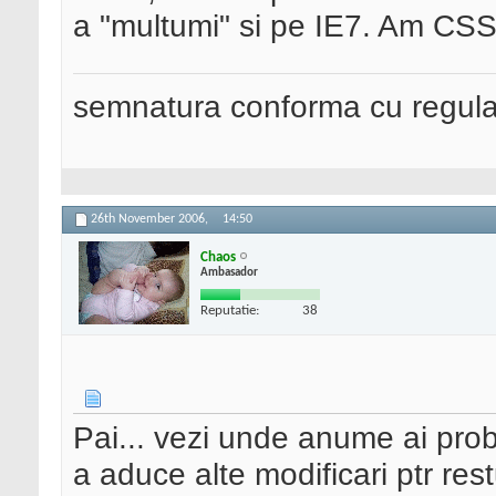
a "multumi" si pe IE7. Am CSS
semnatura conforma cu regul
26th November 2006,
14:50
Chaos
Ambasador
Reputatie:
38
Pai... vezi unde anume ai probl
a aduce alte modificari ptr rest