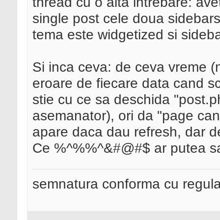
thread cu o alta intrebare: a
single post cele doua sideba
tema este widgetized si sideba
Si inca ceva: de ceva vreme (n
eroare de fiecare data cand sc
stie cu ce sa deschida "post.ph
asemanator), ori da "page cann
apare daca dau refresh, dar d
Ce %^%%^&#@#$ ar putea sa
semnatura conforma cu regul