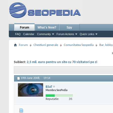
Forum
What's New?
Spy
FAQ
Calendar
Community
Forum Actions
Quick Links
Forum
Chestiuni generale
Comunitatea Seopedia
Bar, lobby.
Subiect:
2,5 mil. euro pentru un site cu 70 vizitatori pe zi
19th June 2008,
19:14
B3aT
Membru SeoPedia
Reputatie:
35