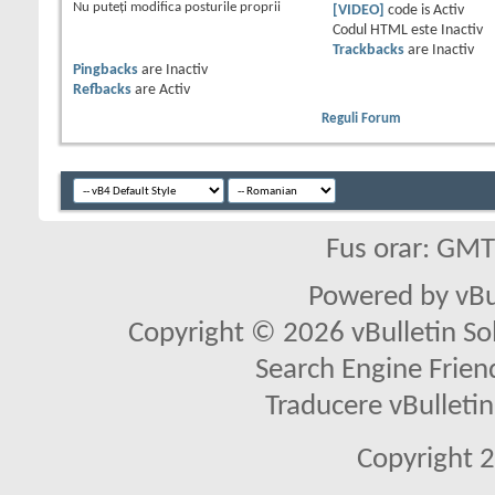
Nu puteţi
modifica posturile proprii
[VIDEO]
code is
Activ
Codul HTML este
Inactiv
Trackbacks
are
Inactiv
Pingbacks
are
Inactiv
Refbacks
are
Activ
Reguli Forum
Fus orar: GM
Powered by vBu
Copyright © 2026 vBulletin Solu
Search Engine Frien
Traducere vBullet
Copyright 