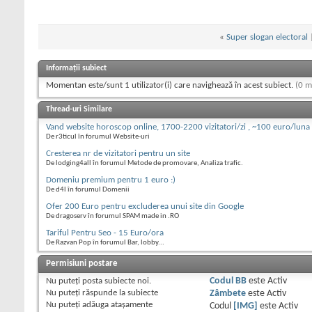
«
Super slogan electoral
Informații subiect
Momentan este/sunt 1 utilizator(i) care navighează în acest subiect.
(0 m
Thread-uri Similare
Vand website horoscop online, 1700-2200 vizitatori/zi , ~100 euro/luna 
De r3ticul în forumul Website-uri
Cresterea nr de vizitatori pentru un site
De lodging4all în forumul Metode de promovare, Analiza trafic.
Domeniu premium pentru 1 euro :)
De d4l în forumul Domenii
Ofer 200 Euro pentru excluderea unui site din Google
De dragoserv în forumul SPAM made in .RO
Tariful Pentru Seo - 15 Euro/ora
De Razvan Pop în forumul Bar, lobby...
Permisiuni postare
Nu puteţi
posta subiecte noi.
Codul BB
este
Activ
Nu puteţi
răspunde la subiecte
Zâmbete
este
Activ
Nu puteţi
adăuga ataşamente
Codul
[IMG]
este
Activ