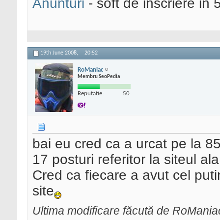
Anunturi
- soft de inscriere in 
19th June 2008,
20:52
RoManiac
Membru SeoPedia
Reputatie:
50
bai eu cred ca a urcat pe la 8
17 posturi referitor la siteul ala
Cred ca fiecare a avut cel puti
site
Ultima modificare făcută de RoMania