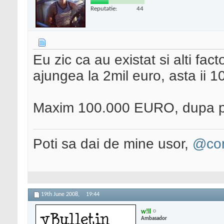
Reputatie:
44
Eu zic ca au existat si alti fact
ajungea la 2mil euro, asta ii 
Maxim 100.000 EURO, dupa p
Poti sa dai de mine usor,
@con
19th June 2008,
19:44
w!ll
Ambasador