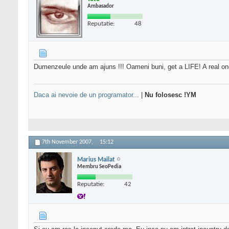
Ambasador
Reputatie:
48
Dumenzeule unde am ajuns !!! Oameni buni, get a LIFE! A real on
Daca ai nevoie de un programator...
|
Nu folosesc !YM
7th November 2007,
15:12
Marius Mailat
Membru SeoPedia
Reputatie:
42