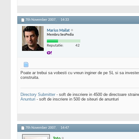
7th November 2007,
14:33
Marius Mailat
Membru SeoPedia
Reputatie:
42
Poate ar trebui sa vobesti cu vreun inginer de pe SL si sa investe
construita.
Directory Submitter
- soft de inscriere in 4500 de directoare strai
Anunturi
- soft de inscriere in 500 de siteuri de anunturi
7th November 2007,
14:47
Toto