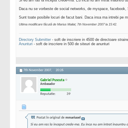
Si eu am ras la inceput crede-ma. Eu inca nu am intrat inauntru da
Daca nu se vorbeste de social networks, de myspace, facebook, SL
Sunt toate posibile locuri de facut bani. Daca insa ma intrebi pe
Ultima modificare făcută de Marius Mailat; 7th November 2007 la
15:42
.
Directory Submitter
- soft de inscriere in 4500 de directoare strai
Anunturi
- soft de inscriere in 500 de siteuri de anunturi
7th November 2007,
20:26
Gabriel Puscuta
Ambasador
Reputatie:
39
Postat în original de
mmariusel
Si eu am ras la inceput crede-ma. Eu inca nu am intrat inauntru d