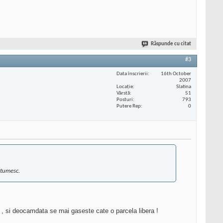
Răspunde cu citat
#3
Data înscrierii
16th October
2007
Locaţie
Slatina
Vârstă
51
Posturi
793
Putere Rep
0
ltumesc.
8 , si deocamdata se mai gaseste cate o parcela libera !