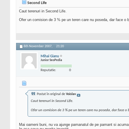
Second Life
Caut terenuri in Second Life.
Ofer un comision de 3 % pe un teren care nu poseda, dar face o bun
6th November 2007,
21:20
Mihai Gianu
Junior SeoPedia
Reputatie:
0
Postat în original de
Voislav
Caut terenuri in Second Life.
Ofer un comision de 3 % pe un teren care nu poseda, dar face o bu
Mai oameni buni, nu va ajunge pamanatul de pe pamant si acuma
In asa ceva nu merita investit.