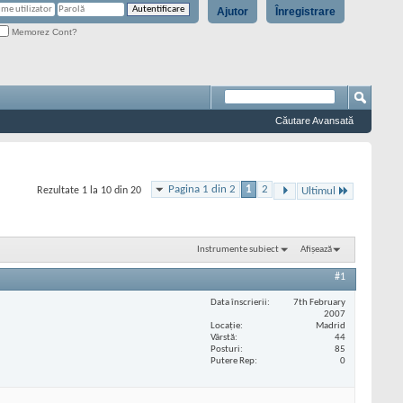
Ajutor
Înregistrare
Memorez Cont?
Căutare Avansată
Pagina 1 din 2
1
2
Rezultate 1 la 10 din 20
Ultimul
Instrumente subiect
Afișează
#1
Data înscrierii
7th February
2007
Locaţie
Madrid
Vârstă
44
Posturi
85
Putere Rep
0