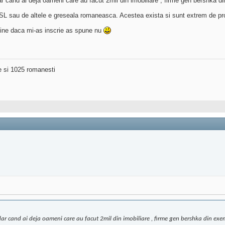
r cand ai deja oameni care au facut 2mil din imobiliare , firme gen bershka di
 sau de altele e greseala romaneasca. Acestea exista si sunt extrem de profi
 mine daca mi-as inscrie as spune nu
ne si 1025 romanesti
ar cand ai deja oameni care au facut 2mil din imobiliare , firme gen bershka din exem