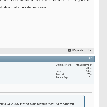
n exemplul lui Voislav facand acolo reclama incepi sa te gandesti.
tabile in eforturile de promovare.
Răspunde cu citat
#9
Data înscrierii
7th September
2006
Locaţie
Sibiu
Posturi
786
Putere Rep
39
plul lui Voislav facand acolo reclama incepi sa te gandesti.