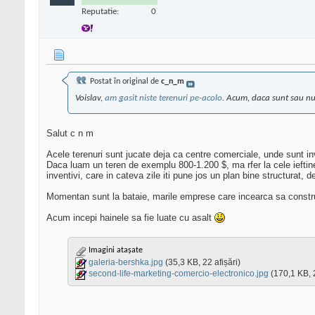
Reputatie:
0
Postat în original de
c_n_m
Voislav,
am gasit niste terenuri pe-acolo
. Acum, daca sunt sau nu
Salut c n m
Acele terenuri sunt jucate deja ca centre comerciale, unde sunt i
Daca luam un teren de exemplu 800-1.200 $, ma rfer la cele ieftine,
inventivi, care in cateva zile iti pune jos un plan bine structurat, d
Momentan sunt la bataie, marile emprese care incearca sa construias
Acum incepi hainele sa fie luate cu asalt
Imagini atașate
galeria-bershka.jpg
(35,3 KB, 22 afișări)
second-life-marketing-comercio-electronico.jpg
(170,1 KB, 2