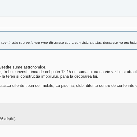
 (pe) insule sau pe langa vreo discoteca sau vreun club, nu stiu, deoarece nu am haba
nvestite sume astronomice.
 trebuie investit inca de cel putin 12-15 ori suma lui ca sa vie vizibil si atra
e la teren si constructia imobilului, pana la decorarea lui.
ca diferite tipuri de imobile, cu piscina, club, diferite centre de conferinte 
6 afișări)