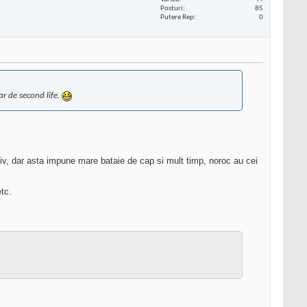
Posturi
85
Putere Rep
0
r de second life.
ctiv, dar asta impune mare bataie de cap si mult timp, noroc au cei
etc.