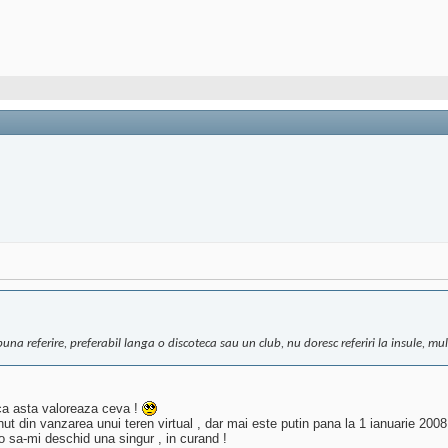
na referire, preferabil langa o discoteca sau un club, nu doresc referiri la insule, mu
 ca asta valoreaza ceva !
t din vanzarea unui teren virtual , dar mai este putin pana la 1 ianuarie 200
o sa-mi deschid una singur , in curand !