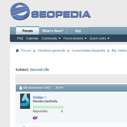
Forum
What's New?
Spy
FAQ
Calendar
Community
Forum Actions
Quick Links
Forum
Chestiuni generale
Comunitatea Seopedia
Bar, lobby.
Subiect:
Second Life
6th November 2007,
20:49
Voislav
Membru SeoPedia
Reputatie:
0