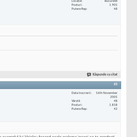
Locaţie
Bucuresti
Posturi
1.905
Putere Rep
48
Răspunde cu citat
#8
Data înscrierii
16th November
2005
Vârstă
48
Posturi
1.818
Putere Rep
42