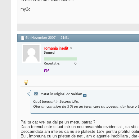
my2c
6th November 2007,
21:51
romania inedit
Banned
Reputatie:
0
Postat în original de
Voislav
Caut terenuri in Second Life.
Ofer un comision de 3 % pe un teren care nu poseda, dar face o bu
Pai tu cat vrei sa dai pe un metru patrat ?
Daca terenul este situat intr-un nou ansamblu rezidential , sa stii
Deocamdata am inteles ca nu se plateste 16% pentru profitul obtinu
Eu , impreuna cu un prieten de net , am o agentie imobiliara , dar 