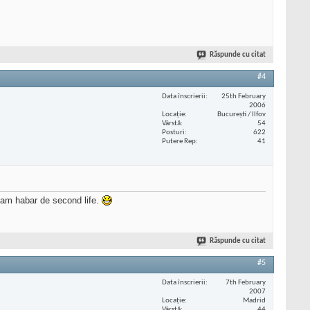
Răspunde cu citat
#4
Data înscrierii
25th February
2006
Locaţie
București / Ilfov
Vârstă
54
Posturi
622
Putere Rep
41
 am habar de second life.
Răspunde cu citat
#5
Data înscrierii
7th February
2007
Locaţie
Madrid
Vârstă
44