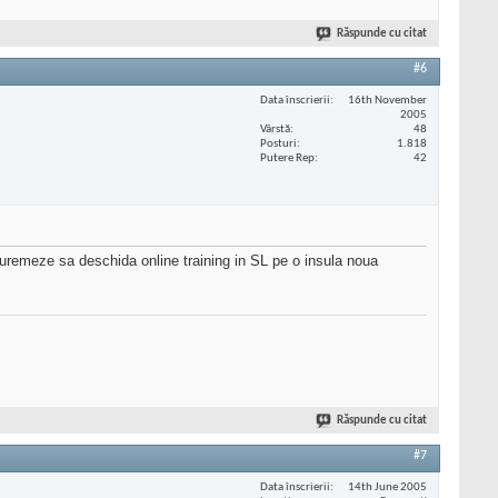
Răspunde cu citat
#6
Data înscrierii
16th November
2005
Vârstă
48
Posturi
1.818
Putere Rep
42
a uremeze sa deschida online training in SL pe o insula noua
Răspunde cu citat
#7
Data înscrierii
14th June 2005