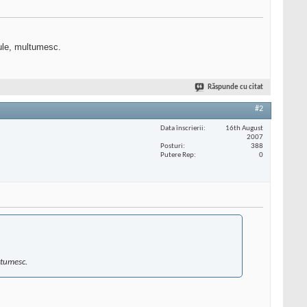
sule, multumesc.
Răspunde cu citat
#2
Data înscrierii
16th August
2007
Posturi
388
Putere Rep
0
ltumesc.