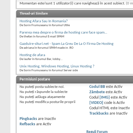
Momentan este/sunt 1 utilizator(i) care navighează în acest subiect.
(0 m
Thread-uri Similare
Hosting Afara Sau In Romania?
De Sorin Frumuseanu în forumul Utile
Parerea mea despre o firma de hosting care face spam...
De thefan în forumul E-mail SPAM
Gazduire-situri.net - Spam La Greu De La O Firma De Hosting
De adriana în forumul SPAM made in .RO
Hosting de afara
De laufer în forumul Bar, lobby...
Unix Hosting, Windows Hosting, Linux Hosting ?
De Sorin Frumuseanu în forumul Server side
Permisiuni postare
Nu puteţi
posta subiecte noi.
Codul BB
este
Activ
Nu puteţi
răspunde la subiecte
Zâmbete
este
Activ
Nu puteţi
adăuga ataşamente
Codul
[IMG]
este
Activ
Nu puteţi
modifica posturile proprii
[VIDEO]
code is
Activ
Codul HTML este
Inactiv
Trackbacks
are
Inactiv
Pingbacks
are
Inactiv
Refbacks
are
Activ
Reguli Forum