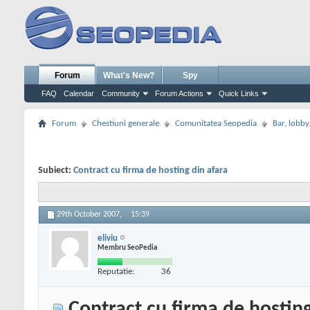
Forum
What's New?
Spy
FAQ
Calendar
Community
Forum Actions
Quick Links
Forum
Chestiuni generale
Comunitatea Seopedia
Bar, lobby.
Subiect:
Contract cu firma de hosting din afara
29th October 2007,
15:39
eliviu
Membru SeoPedia
Reputatie:
36
Contract cu firma de hosting