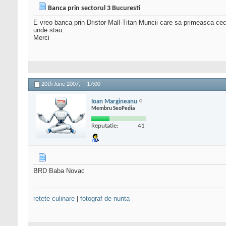
Banca prin sectorul 3 Bucuresti
E vreo banca prin Dristor-Mall-Titan-Muncii care sa primeasca ce
unde stau.
Merci
20th June 2007,
17:00
Ioan Margineanu
Membru SeoPedia
Reputatie:
41
BRD Baba Novac
retete culinare
|
fotograf de nunta