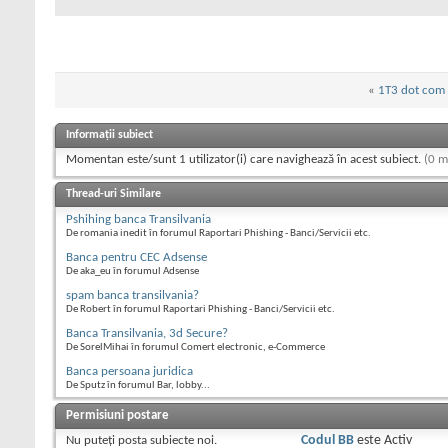
«
1T3 dot com
Informații subiect
Momentan este/sunt 1 utilizator(i) care navighează în acest subiect.
(0 m
Thread-uri Similare
Pshihing banca Transilvania
De romania inedit în forumul Raportari Phishing - Banci/Servicii etc.
Banca pentru CEC Adsense
De aka_eu în forumul Adsense
spam banca transilvania?
De Robert în forumul Raportari Phishing - Banci/Servicii etc.
Banca Transilvania, 3d Secure?
De SorelMihai în forumul Comert electronic, e-Commerce
Banca persoana juridica
De Sputz în forumul Bar, lobby...
Permisiuni postare
Nu puteţi
posta subiecte noi.
Codul BB
este
Activ