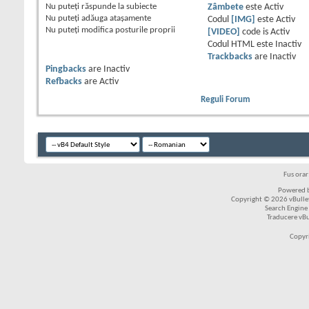
Nu puteţi
răspunde la subiecte
Zâmbete
este
Activ
Nu puteţi
adăuga ataşamente
Codul
[IMG]
este
Activ
Nu puteţi
modifica posturile proprii
[VIDEO]
code is
Activ
Codul HTML este
Inactiv
Trackbacks
are
Inactiv
Pingbacks
are
Inactiv
Refbacks
are
Activ
Reguli Forum
Fus ora
Powered b
Copyright © 2026 vBulleti
Search Engine
Traducere vB
Copyr