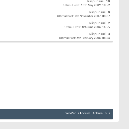
Răspunsuri:
18
Ultimul Post:
18th May 2009,
10:52
Răspunsuri:
8
Ultimul Post:
7th November 2007,
03:37
Răspunsuri:
2
Ultimul Post:
8th June 2006,
16:55
Răspunsuri:
3
Ultimul Post:
6th February 2006,
08:36
SeoPedia Forum
Arhivă
Sus