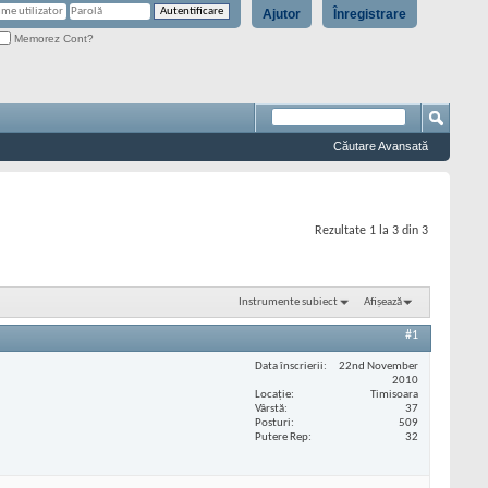
Ajutor
Înregistrare
Memorez Cont?
Căutare Avansată
Rezultate 1 la 3 din 3
Instrumente subiect
Afișează
#1
Data înscrierii
22nd November
2010
Locaţie
Timisoara
Vârstă
37
Posturi
509
Putere Rep
32