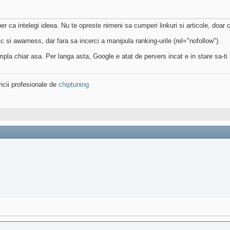
er ca intelegi ideea. Nu te opreste nimeni sa cumperi linkuri si articole, doar 
ic si awarness, dar fara sa incerci a manipula ranking-urile (rel="nofollow").
pla chiar asa. Per langa asta, Google e atat de pervers incat e in stare sa-ti ia
icii profesionale de
chiptuning