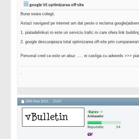
google VS optimizarea off-site
Buna seara colegii,
Astazi navigand pe internet am dat peste o reclama google(adsens
1. piatadelinkuri.ro este un serviciu trafic.ro care ofera link buildi
2. google descurajeaza total optimizarea off-site prin cumpararea
Personal cred ca este un abuz ..... ei castiga cu adwords >>> piata
.
26th May 2012,
21:07
-Rares-
Ambasador
Reputatie:
54