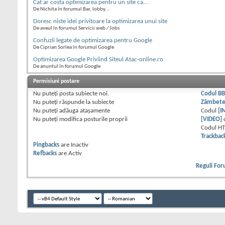
Cat ar costa optimizarea pentru un site ca...
De Nichita în forumul Bar, lobby...
Doresc niste idei privitoare la optimizarea unui site
De aveul în forumul Servicii web / Jobs
Confuzii legate de optimizarea pentru Google
De Ciprian Sorlea în forumul Google
Optimizarea Google Priviind Siteul Atac-online.ro
De anuntul în forumul Google
Permisiuni postare
Nu puteţi
posta subiecte noi.
Codul B
Nu puteţi
răspunde la subiecte
Zâmbet
Nu puteţi
adăuga ataşamente
Codul
[I
Nu puteţi
modifica posturile proprii
[VIDEO]
Codul H
Trackbac
Pingbacks
are
Inactiv
Refbacks
are
Activ
Reguli Fo