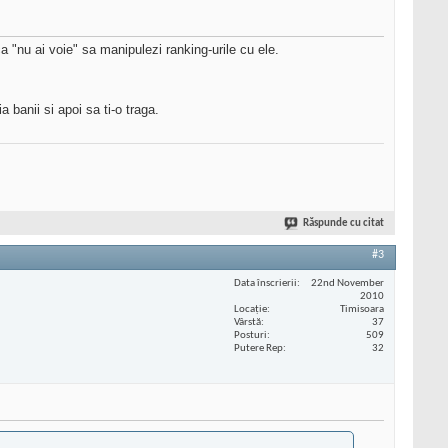
ca "nu ai voie" sa manipulezi ranking-urile cu ele.
 banii si apoi sa ti-o traga.
Răspunde cu citat
#3
Data înscrierii
22nd November
2010
Locaţie
Timisoara
Vârstă
37
Posturi
509
Putere Rep
32