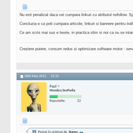
Nu esti penalizat daca vei cumpara linkuri cu atributul nofollow. Sp
Concluzia e ca poti cumpara articole, linkuri si bannere pentru traf
Ce am scris mai sus e teorie, in practica stim si noi ca nu se intam
Creștere putere, consum redus și optimizare software motor - serv
26th May 2012,
21:15
Paul
Membru SeoPedia
Reputatie:
32
Postat în original de
-Rares-