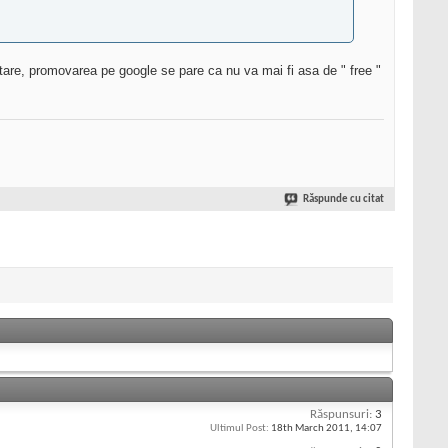
tare, promovarea pe google se pare ca nu va mai fi asa de " free "
Răspunde cu citat
Răspunsuri:
3
Ultimul Post:
18th March 2011,
14:07