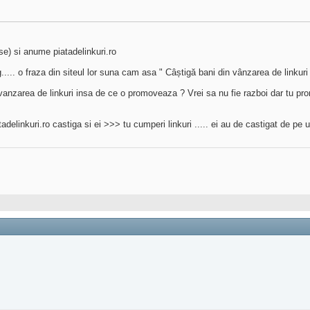
e) si anume piatadelinkuri.ro
ng..... o fraza din siteul lor suna cam asa " Câștigă bani din vânzarea de linkuri 
/vanzarea de linkuri insa de ce o promoveaza ? Vrei sa nu fie razboi dar tu p
delinkuri.ro castiga si ei >>> tu cumperi linkuri ..... ei au de castigat de pe