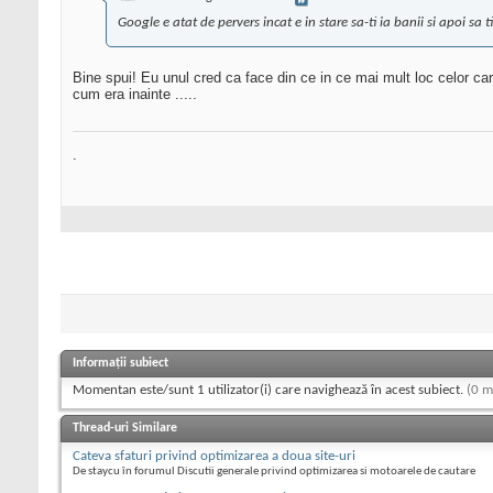
Google e atat de pervers incat e in stare sa-ti ia banii si apoi sa t
Bine spui! Eu unul cred ca face din ce in ce mai mult loc celor c
cum era inainte .....
.
Informații subiect
Momentan este/sunt 1 utilizator(i) care navighează în acest subiect.
(0 m
Thread-uri Similare
Cateva sfaturi privind optimizarea a doua site-uri
De staycu în forumul Discutii generale privind optimizarea si motoarele de cautare