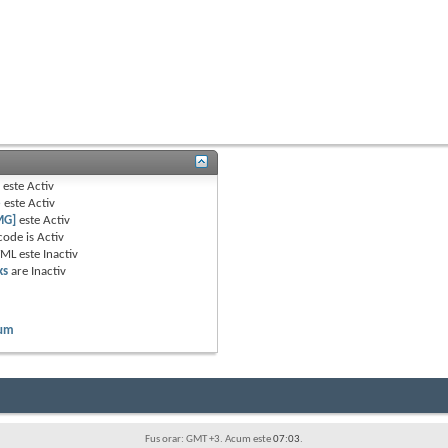
B
este
Activ
e
este
Activ
MG]
este
Activ
code is
Activ
TML este
Inactiv
ks
are
Inactiv
rum
Fus orar: GMT +3. Acum este
07:03
.