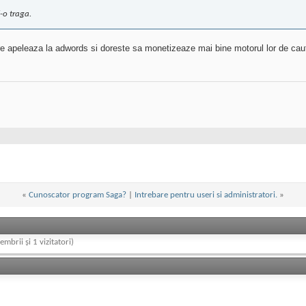
i-o traga.
are apeleaza la adwords si doreste sa monetizeaze mai bine motorul lor de cau
«
Cunoscator program Saga?
|
Intrebare pentru useri si administratori.
»
embrii și 1 vizitatori)