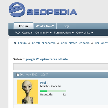
Forum
What's New?
Spy
FAQ
Calendar
Community
Forum Actions
Quick Links
Forum
Chestiuni generale
Comunitatea Seopedia
Bar, lobby.
Subiect:
google VS optimizarea off-site
26th May 2012,
20:47
Paul
Membru SeoPedia
Reputatie:
32