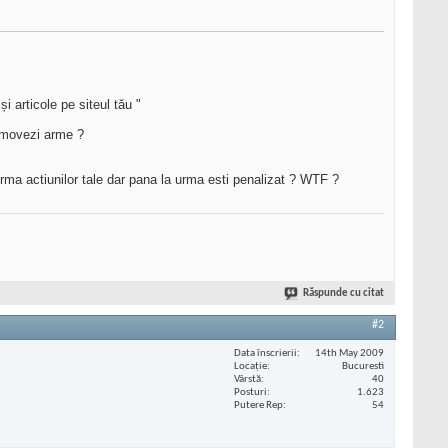
și articole pe siteul tău "
romovezi arme ?
 urma actiunilor tale dar pana la urma esti penalizat ? WTF ?
Răspunde cu citat
#2
Data înscrierii
14th May 2009
Locaţie
Bucuresti
Vârstă
40
Posturi
1.623
Putere Rep
54