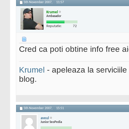
5th November 2007,
11:57
Krumel
Ambasador
Reputatie:
72
Cred ca poti obtine info free aic
Krumel
- apeleaza la serviciile
blog.
5th November 2007,
15:51
aveul
Junior SeoPedia