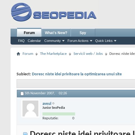
Forum
What's New?
Spy
FAQ
Calendar
Community
Forum Actions
Quick Links
Forum
The Marketplace
Servicii web / Jobs
Doresc niste ide
Subiect:
Doresc niste idei privitoare la optimizarea unui site
5th November 2007,
02:26
aveul
Junior SeoPedia
Reputatie:
0
Doresc niste idei privitoare 