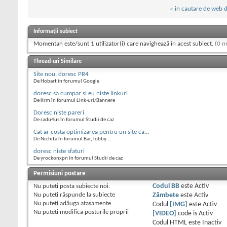
«
in cautare de web d
Informații subiect
Momentan este/sunt 1 utilizator(i) care navighează în acest subiect.
(0 m
Thread-uri Similare
Site nou, doresc PR4
De Hobart în forumul Google
doresc sa cumpar si eu niste linkuri
De Krm în forumul Link-uri/Bannere
Doresc niste pareri
De radu4us în forumul Studii de caz
Cat ar costa optimizarea pentru un site ca...
De Nichita în forumul Bar, lobby...
doresc niste sfaturi
De yrockonxpn în forumul Studii de caz
Permisiuni postare
Nu puteţi
posta subiecte noi.
Codul BB
este
Activ
Nu puteţi
răspunde la subiecte
Zâmbete
este
Activ
Nu puteţi
adăuga ataşamente
Codul
[IMG]
este
Activ
Nu puteţi
modifica posturile proprii
[VIDEO]
code is
Activ
Codul HTML este
Inactiv