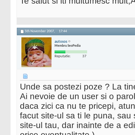
Te salut si iti multumesc mult,
5th November 2007,
17:44
autosos
Membru SeoPedia
Reputatie:
37
Unde sa postezi poze ? La tine
Ai nevoie de un user si o parola
daca zici ca nu te pricepi, atu
facut site-ul sa ti le puna, sau 
site-ul tau, dar inainte de a ed
orice eventualitate )