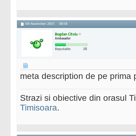
5th November 2007,
08:58
Bogdan Citoiu
Ambasador
Reputatie:
38
meta description de pe prima 
Strazi si obiective din orasul 
Timisoara
.