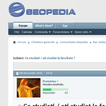
Forum
What's New?
Spy
FAQ
Calendar
Community
Forum Actions
Quick Links
Forum
Chestiuni generale
Comunitatea Seopedia
Bar, lobby.
Subiect:
Ce studiati / ati studiat la facultate ?
6th December 2010,
23:32
Prometeu
Membru SeoPedia
Reputatie:
42