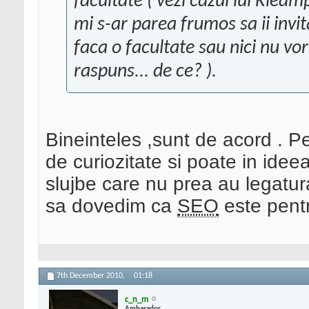
facultate ( vezi cazul lui Kle
mi s-ar parea frumos sa ii invit
faca o facultate sau nici nu vo
raspuns... de ce? ).
Bineinteles ,sunt de acord . 
de curiozitate si poate in idee
slujbe care nu prea au legatura
sa dovedim ca
SEO
este pentr
7th December 2010,
01:18
c_n_m