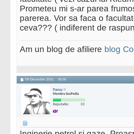
Prometeu mi s-ar parea frumos 
parerea. Vor sa faca o faculta
ceva??? ( indiferent de raspuns
Am un blog de afiliere
blog Co
7th December 2010,
00:56
Pancu
Membru SeoPedia
Reputatie:
33
Inginerie petrol si gaze. Proa