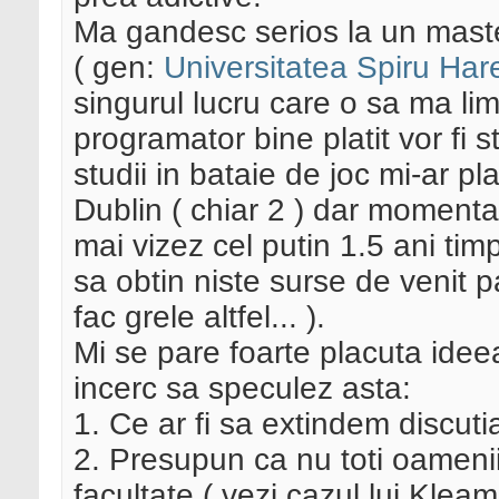
Ma gandesc serios la un maste
( gen:
Universitatea Spiru Har
singurul lucru care o sa ma lim
programator bine platit vor fi st
studii in bataie de joc mi-ar pl
Dublin ( chiar 2 ) dar momentan
mai vizez cel putin 1.5 ani tim
sa obtin niste surse de venit 
fac grele altfel... ).
Mi se pare foarte placuta idee
incerc sa speculez asta:
1. Ce ar fi sa extindem discutia
2. Presupun ca nu toti oamenii
facultate ( vezi cazul lui Kle