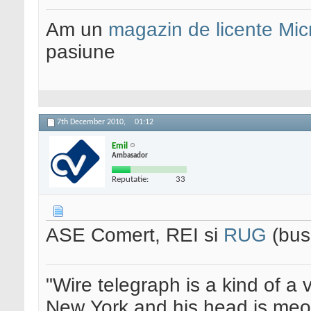
Am un
magazin de licente Mic
pasiune
7th December 2010,
01:12
Emil
Ambasador
Reputatie:
33
ASE Comert, REI si
RUG
(bus
"Wire telegraph is a kind of a ve
New York and his head is meow