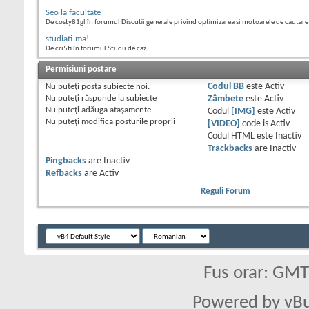
Seo la facultate
De costy81gl în forumul Discutii generale privind optimizarea si motoarele de cautare
studiati-ma!
De cri5ti în forumul Studii de caz
Permisiuni postare
Nu puteţi
posta subiecte noi.
Codul BB
este
Activ
Nu puteţi
răspunde la subiecte
Zâmbete
este
Activ
Nu puteţi
adăuga ataşamente
Codul
[IMG]
este
Activ
Nu puteţi
modifica posturile proprii
[VIDEO]
code is
Activ
Codul HTML este
Inactiv
Trackbacks
are
Inactiv
Pingbacks
are
Inactiv
Refbacks
are
Activ
Reguli Forum
Fus orar: GM
Powered by vBu