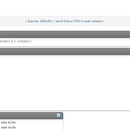
«
Banner 480x60
|
Vand linkuri PR3 travel related
»
embrii și 1 vizitatori)
B
este
Activ
e
este
Activ