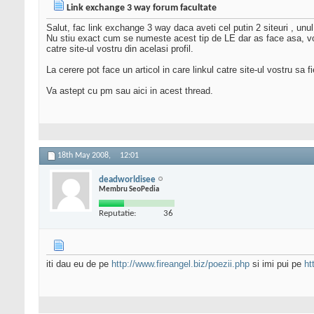
Link exchange 3 way forum facultate
Salut, fac link exchange 3 way daca aveti cel putin 2 siteuri , unul
Nu stiu exact cum se numeste acest tip de LE dar as face asa, voi 
catre site-ul vostru din acelasi profil.
La cerere pot face un articol in care linkul catre site-ul vostru sa
Va astept cu pm sau aici in acest thread.
18th May 2008,
12:01
deadworldisee
Membru SeoPedia
Reputatie:
36
iti dau eu de pe
http://www.fireangel.biz/poezii.php
si imi pui pe
ht