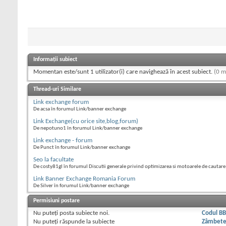
Informații subiect
Momentan este/sunt 1 utilizator(i) care navighează în acest subiect.
(0 m
Thread-uri Similare
Link exchange forum
De acsa în forumul Link/banner exchange
Link Exchange(cu orice site,blog,forum)
De nepotuno1 în forumul Link/banner exchange
Link exchange - forum
De Punct în forumul Link/banner exchange
Seo la facultate
De costy81gl în forumul Discutii generale privind optimizarea si motoarele de cautare
Link Banner Exchange Romania Forum
De Silver în forumul Link/banner exchange
Permisiuni postare
Nu puteţi
posta subiecte noi.
Codul B
Nu puteţi
răspunde la subiecte
Zâmbet