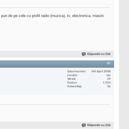
un de pe cele cu profil radio (muzica), tv, electronica, masini
Răspunde cu citat
#2
Data înscrierii
6th April 2008
Locaţie
iasi
Vârstă
39
Posturi
1.034
Putere Rep
36
Răspunde cu citat