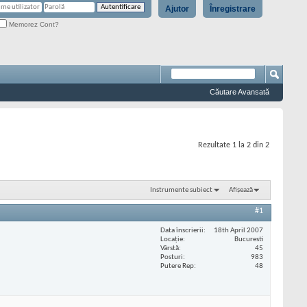
Ajutor
Înregistrare
Memorez Cont?
Căutare Avansată
Rezultate 1 la 2 din 2
Instrumente subiect
Afișează
#1
Data înscrierii
18th April 2007
Locaţie
Bucuresti
Vârstă
45
Posturi
983
Putere Rep
48