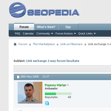
Forum
What's New?
Spy
FAQ
Calendar
Community
Forum Actions
Quick Links
Forum
The Marketplace
Link-uri/Bannere
Link exchange 3 
Subiect:
Link exchange 3 way forum facultate
18th May 2008,
11:17
Popescu Marian
Ambasador
Reputatie:
48