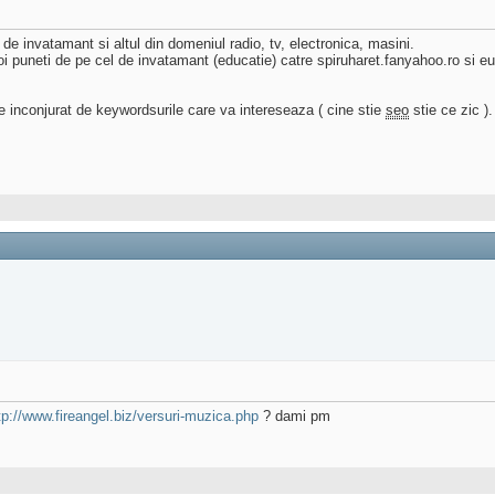
 de invatamant si altul din domeniul radio, tv, electronica, masini.
puneti de pe cel de invatamant (educatie) catre spiruharet.fanyahoo.ro si eu p
 fie inconjurat de keywordsurile care va intereseaza ( cine stie
seo
stie ce zic ).
tp://www.fireangel.biz/versuri-muzica.php
? dami pm