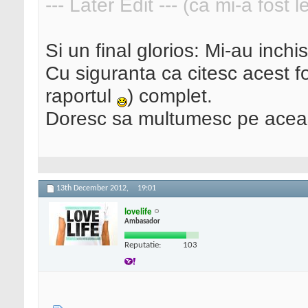
--- Later Edit --- (ca mi-a fost 
Si un final glorios: Mi-au inchi
Cu siguranta ca citesc acest 
raportul
) complet.
Doresc sa multumesc pe aceas
13th December 2012,
19:01
lovelife
Ambasador
Reputatie:
103