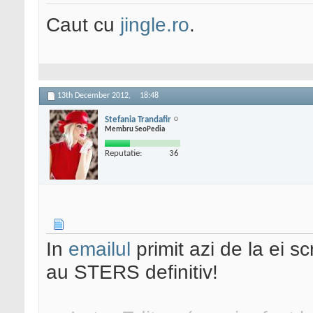
Caut cu
jingle.ro
.
13th December 2012,
18:48
Stefania Trandafir
Membru SeoPedia
Reputatie:
36
In
emailul
primit azi de la ei s
au STERS definitiv!