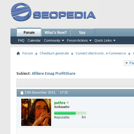
Forum
What's New?
Spy
FAQ
Calendar
Community
Forum Actions
Quick Links
Forum
Chestiuni generale
Comert electronic, e-Commerce
Pa
Subiect:
Afiliere Emag ProfitShare
13th December 2012,
17:35
puthre
Ambasador
Reputatie:
84