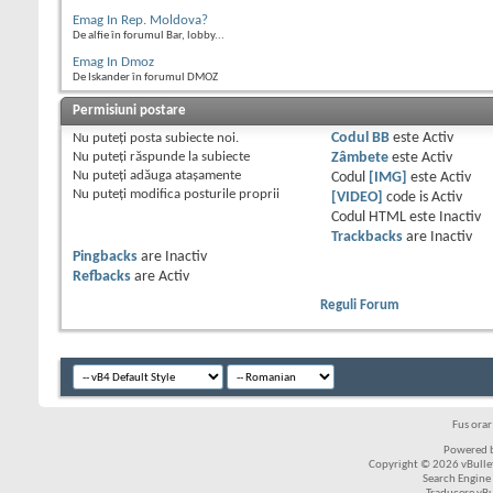
Emag In Rep. Moldova?
De alfie în forumul Bar, lobby...
Emag In Dmoz
De Iskander în forumul DMOZ
Permisiuni postare
Nu puteţi
posta subiecte noi.
Codul BB
este
Activ
Nu puteţi
răspunde la subiecte
Zâmbete
este
Activ
Nu puteţi
adăuga ataşamente
Codul
[IMG]
este
Activ
Nu puteţi
modifica posturile proprii
[VIDEO]
code is
Activ
Codul HTML este
Inactiv
Trackbacks
are
Inactiv
Pingbacks
are
Inactiv
Refbacks
are
Activ
Reguli Forum
Fus ora
Powered b
Copyright © 2026 vBulleti
Search Engine