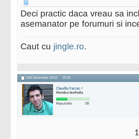
Deci practic daca vreau sa inc
asemanator pe forumuri si incep
Caut cu
jingle.ro
.
13th December 2012,
19:20
Claudiu Farcas
Membru SeoPedia
Reputatie:
38
1