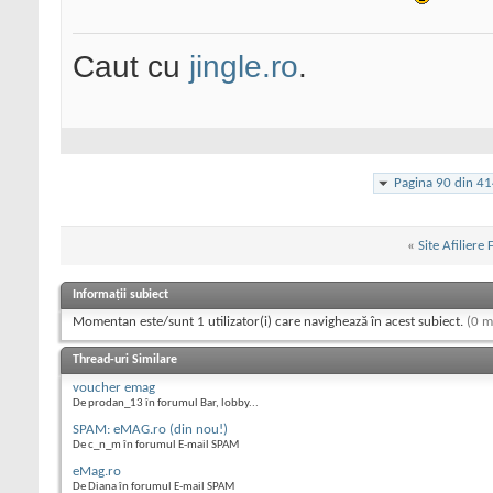
Caut cu
jingle.ro
.
Pagina 90 din 4
«
Site Afiliere
Informații subiect
Momentan este/sunt 1 utilizator(i) care navighează în acest subiect.
(0 m
Thread-uri Similare
voucher emag
De prodan_13 în forumul Bar, lobby...
SPAM: eMAG.ro (din nou!)
De c_n_m în forumul E-mail SPAM
eMag.ro
De Diana în forumul E-mail SPAM