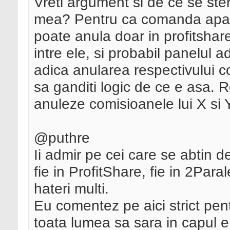
Vreti argument si de ce se st
mea? Pentru ca comanda apare
poate anula doar in profitshar
intre ele, si probabil panelul 
adica anularea respectivului co
sa ganditi logic de ce e asa. 
anuleze comisioanele lui X si 
@puthre
Ii admir pe cei care se abtin de
fie in ProfitShare, fie in 2Par
hateri multi.
Eu comentez pe aici strict pen
toata lumea sa sara in capul 