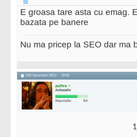
E groasa tare asta cu emag.
bazata pe banere
Nu ma pricep la SEO dar ma 
13th December 2012,
19:02
puthre
Ambasador
Reputatie:
84
1