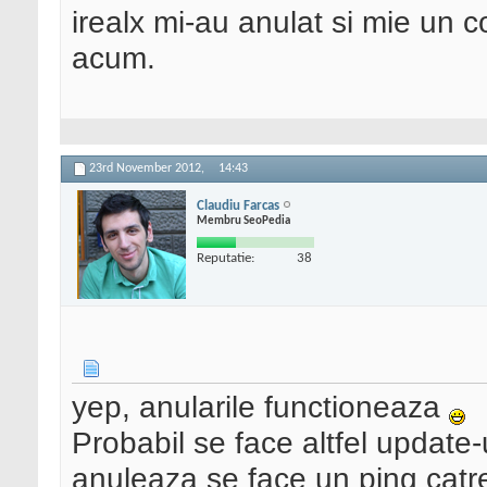
irealx mi-au anulat si mie un c
acum.
23rd November 2012,
14:43
Claudiu Farcas
Membru SeoPedia
Reputatie:
38
yep, anularile functioneaza
Probabil se face altfel update-
anuleaza se face un ping catr