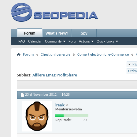
Forum
What's New?
Spy
FAQ
Calendar
Community
Forum Actions
Quick Links
Forum
Chestiuni generale
Comert electronic, e-Commerce
Pa
Ultim
Subiect:
Afiliere Emag ProfitShare
23rd November 2012,
14:25
irealx
Membru SeoPedia
Reputatie:
31