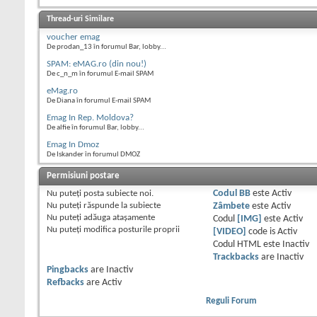
Thread-uri Similare
voucher emag
De prodan_13 în forumul Bar, lobby...
SPAM: eMAG.ro (din nou!)
De c_n_m în forumul E-mail SPAM
eMag.ro
De Diana în forumul E-mail SPAM
Emag In Rep. Moldova?
De alfie în forumul Bar, lobby...
Emag In Dmoz
De Iskander în forumul DMOZ
Permisiuni postare
Nu puteţi
posta subiecte noi.
Codul BB
este
Activ
Nu puteţi
răspunde la subiecte
Zâmbete
este
Activ
Nu puteţi
adăuga ataşamente
Codul
[IMG]
este
Activ
Nu puteţi
modifica posturile proprii
[VIDEO]
code is
Activ
Codul HTML este
Inactiv
Trackbacks
are
Inactiv
Pingbacks
are
Inactiv
Refbacks
are
Activ
Reguli Forum