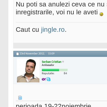
Nu poti sa anulezi ceva ce nu s
inregistrarile, voi nu le aveti
Caut cu
jingle.ro
.
23rd November 2012,
15:09
Serban Cristian
Ambasador
Reputatie:
84
perioada 19-22noiembrie