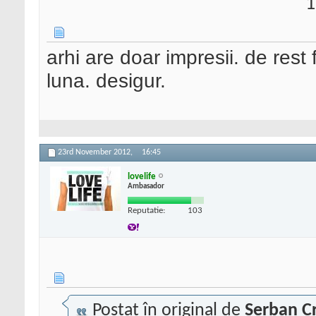
1
arhi are doar impresii. de rest
luna. desigur.
23rd November 2012,
16:45
lovelife
Ambasador
Reputatie:
103
Postat în original de
Serban Cr