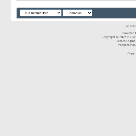
Fus ora
Powered b
Copyright © 2026 vBulleti
Search Engine
Traducere vB
Copyr