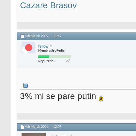
Cazare Brasov
4th March 2009,
11:49
fellow
Membru SeoPedia
Reputatie:
36
3% mi se pare putin
4th March 2009,
12:07