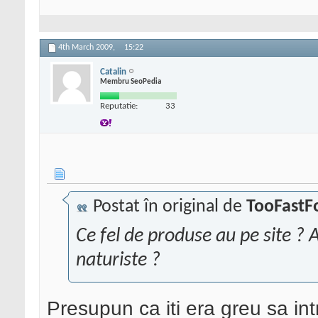
4th March 2009,
15:22
Catalin
Membru SeoPedia
Reputatie:
33
Postat în original de
TooFastF
Ce fel de produse au pe site ? A
naturiste ?
Presupun ca iti era greu sa intri