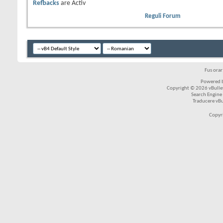
Refbacks
are
Activ
Reguli Forum
Fus ora
Powered b
Copyright © 2026 vBulleti
Search Engine
Traducere vB
Copyr