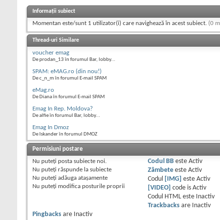
Informații subiect
Momentan este/sunt 1 utilizator(i) care navighează în acest subiect.
(0 m
Thread-uri Similare
voucher emag
De prodan_13 în forumul Bar, lobby...
SPAM: eMAG.ro (din nou!)
De c_n_m în forumul E-mail SPAM
eMag.ro
De Diana în forumul E-mail SPAM
Emag In Rep. Moldova?
De alfie în forumul Bar, lobby...
Emag In Dmoz
De Iskander în forumul DMOZ
Permisiuni postare
Nu puteţi
posta subiecte noi.
Codul BB
este
Activ
Nu puteţi
răspunde la subiecte
Zâmbete
este
Activ
Nu puteţi
adăuga ataşamente
Codul
[IMG]
este
Activ
Nu puteţi
modifica posturile proprii
[VIDEO]
code is
Activ
Codul HTML este
Inactiv
Trackbacks
are
Inactiv
Pingbacks
are
Inactiv