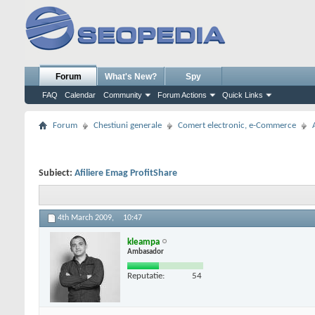
Forum
What's New?
Spy
FAQ
Calendar
Community
Forum Actions
Quick Links
Forum
Chestiuni generale
Comert electronic, e-Commerce
Subiect:
Afiliere Emag ProfitShare
4th March 2009,
10:47
kleampa
Ambasador
Reputatie:
54