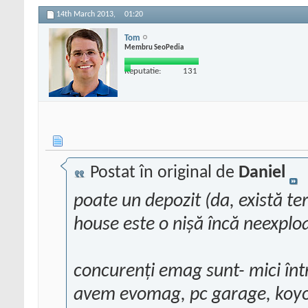
14th March 2013,
01:20
Tom
Membru SeoPedia
Reputatie:
131
Postat în original de
Daniel
poate un
depozit
(
da, există t
house este o nișă încă neexpl
concurenți emag sunt- mici într
avem evomag, pc garage, koyos