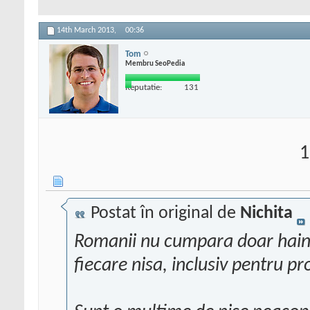
14th March 2013,
00:36
Tom
Membru SeoPedia
Reputatie:
131
1
Postat în original de
Nichita
Romanii nu cumpara doar haine
fiecare nisa, inclusiv pentru pr