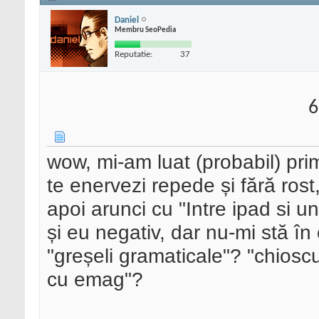
Daniel
Membru SeoPedia
Reputatie:
37
6
wow, mi-am luat (probabil) pri
te enervezi repede și fără rost
apoi arunci cu "Intre ipad si u
și eu negativ, dar nu-mi stă în 
"greșeli gramaticale"? "chiosc
cu emag"?