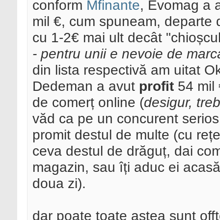
conform
Mfinante
, Evomag a a
mil €, cum spuneam, departe d
cu 1-2€ mai ult decât "chioșcul 
- pentru unii e nevoie de marca
din lista respectivă am uitat Ok
Dedeman a avut
profit
54 mil 
de comerț online (
desigur, tre
văd ca pe un concurent serios
promit destul de multe (cu reț
ceva destul de drăguț, dai com
magazin, sau îți aduc ei acasă,
doua zi).
dar poate toate astea sunt off