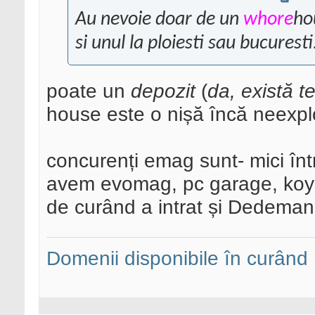
Au nevoie doar de un
whore
ho
si unul la ploiesti sau bucuresti
poate un
depozit
(
da, există t
house este o nișă încă neexp
concurenți emag sunt- mici într
avem evomag, pc garage, koyo
de curând a intrat și Dedeman
Domenii disponibile în curând