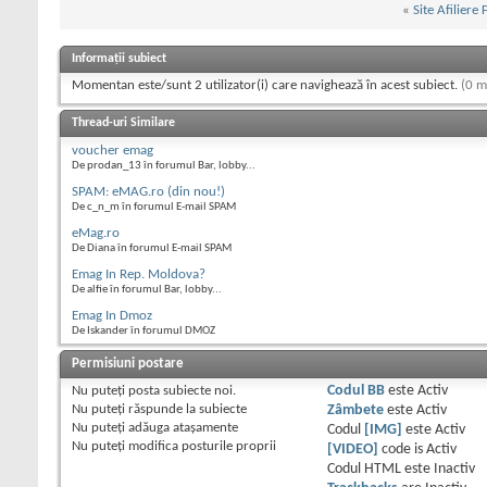
«
Site Afiliere
Informații subiect
Momentan este/sunt 2 utilizator(i) care navighează în acest subiect.
(0 m
Thread-uri Similare
voucher emag
De prodan_13 în forumul Bar, lobby...
SPAM: eMAG.ro (din nou!)
De c_n_m în forumul E-mail SPAM
eMag.ro
De Diana în forumul E-mail SPAM
Emag In Rep. Moldova?
De alfie în forumul Bar, lobby...
Emag In Dmoz
De Iskander în forumul DMOZ
Permisiuni postare
Nu puteţi
posta subiecte noi.
Codul BB
este
Activ
Nu puteţi
răspunde la subiecte
Zâmbete
este
Activ
Nu puteţi
adăuga ataşamente
Codul
[IMG]
este
Activ
Nu puteţi
modifica posturile proprii
[VIDEO]
code is
Activ
Codul HTML este
Inactiv