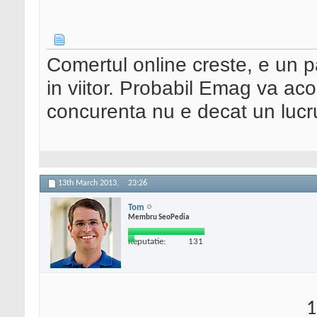
Comertul online creste, e un pa
in viitor. Probabil Emag va acor
concurenta nu e decat un lucr
13th March 2013,
23:26
Tom
Membru SeoPedia
Reputatie:
131
1