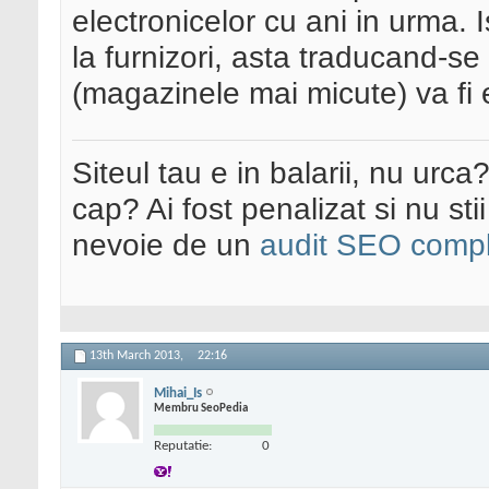
electronicelor cu ani in urma. 
la furnizori, asta traducand-se
(magazinele mai micute) va fi 
Siteul tau e in balarii, nu urca
cap? Ai fost penalizat si nu sti
nevoie de un
audit SEO compl
13th March 2013,
22:16
Mihai_Is
Membru SeoPedia
Reputatie:
0