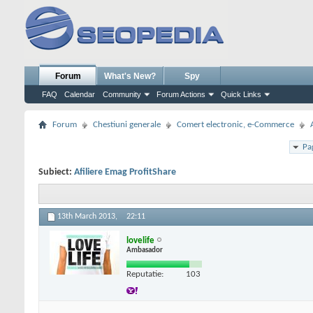
Forum
What's New?
Spy
FAQ
Calendar
Community
Forum Actions
Quick Links
Forum
Chestiuni generale
Comert electronic, e-Commerce
Pa
Subiect:
Afiliere Emag ProfitShare
13th March 2013,
22:11
lovelife
Ambasador
Reputatie:
103