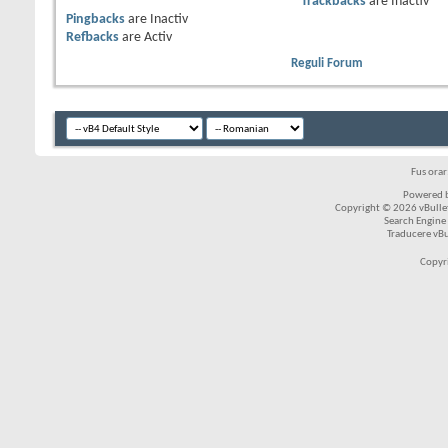
Trackbacks
are
Inactiv
Pingbacks
are
Inactiv
Refbacks
are
Activ
Reguli Forum
Fus ora
Powered b
Copyright © 2026 vBulleti
Search Engine
Traducere vB
Copyr