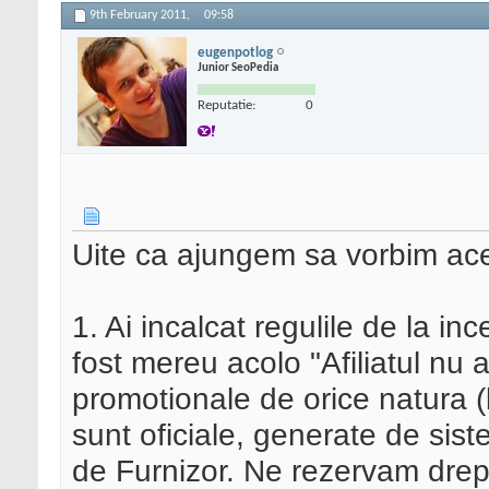
9th February 2011,
09:58
eugenpotlog
Junior SeoPedia
Reputatie:
0
Uite ca ajungem sa vorbim acee
1. Ai incalcat regulile de la in
fost mereu acolo "Afiliatul nu 
promotionale de orice natura (
sunt oficiale, generate de sist
de Furnizor. Ne rezervam drept