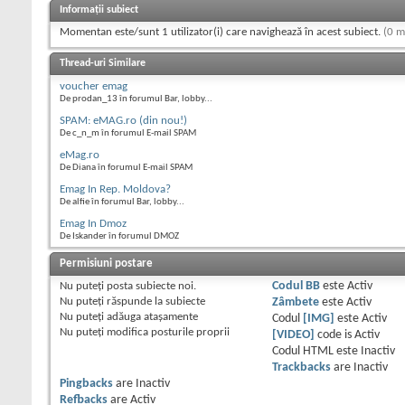
Informații subiect
Momentan este/sunt 1 utilizator(i) care navighează în acest subiect.
(0 m
Thread-uri Similare
voucher emag
De prodan_13 în forumul Bar, lobby...
SPAM: eMAG.ro (din nou!)
De c_n_m în forumul E-mail SPAM
eMag.ro
De Diana în forumul E-mail SPAM
Emag In Rep. Moldova?
De alfie în forumul Bar, lobby...
Emag In Dmoz
De Iskander în forumul DMOZ
Permisiuni postare
Nu puteţi
posta subiecte noi.
Codul BB
este
Activ
Nu puteţi
răspunde la subiecte
Zâmbete
este
Activ
Nu puteţi
adăuga ataşamente
Codul
[IMG]
este
Activ
Nu puteţi
modifica posturile proprii
[VIDEO]
code is
Activ
Codul HTML este
Inactiv
Trackbacks
are
Inactiv
Pingbacks
are
Inactiv
Refbacks
are
Activ