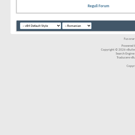
Reguli Forum
Fus ora
Powered b
Copyright © 2026 vBulleti
Search Engine
Traducere vB
Copyr