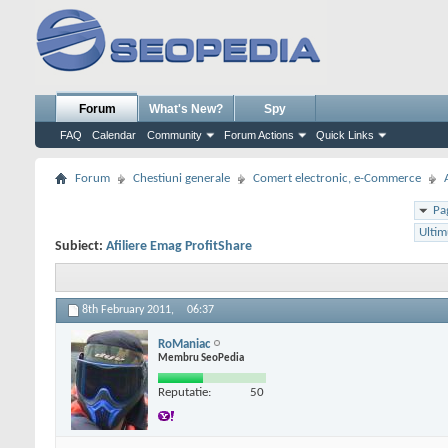
Forum
What's New?
Spy
FAQ
Calendar
Community
Forum Actions
Quick Links
Forum
Chestiuni generale
Comert electronic, e-Commerce
Pa
Ultim
Subiect:
Afiliere Emag ProfitShare
8th February 2011,
06:37
RoManiac
Membru SeoPedia
Reputatie:
50