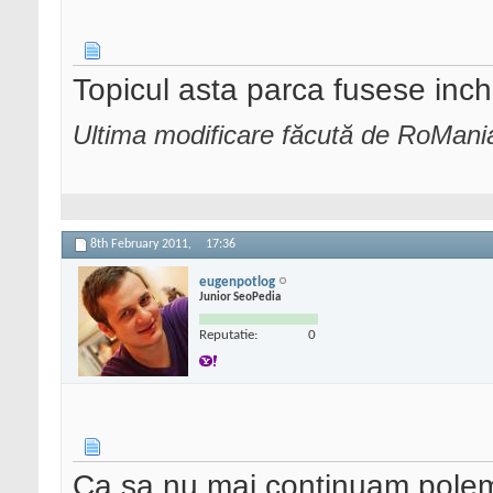
Topicul asta parca fusese inch
Ultima modificare făcută de RoMani
8th February 2011,
17:36
eugenpotlog
Junior SeoPedia
Reputatie:
0
Ca sa nu mai continuam polemica