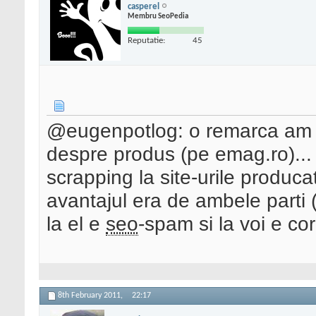
casperel
Membru SeoPedia
Reputatie:
45
@eugenpotlog: o remarca am de
despre produs (pe emag.ro)... at
scrapping la site-urile producato
avantajul era de ambele parti (c
la el e
seo
-spam si la voi e co
8th February 2011,
22:17