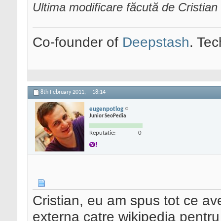
Ultima modificare făcută de Cristia
Co-founder of
Deepstash
. Tec
8th February 2011,
18:14
eugenpotlog
Junior SeoPedia
Reputatie:
0
Cristian, eu am spus tot ce av
externa catre wikipedia pentru