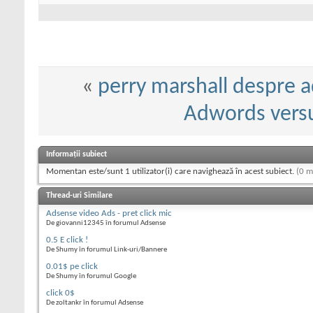
«
perry marshall despre 
Adwords versus
Informații subiect
Momentan este/sunt 1 utilizator(i) care navighează în acest subiect.
(0 m
Thread-uri Similare
Adsense video Ads - pret click mic
De giovanni12345 în forumul Adsense
0.5 E click !
De Shumy în forumul Link-uri/Bannere
0.01$ pe click
De Shumy în forumul Google
click 0$
De zoltankr în forumul Adsense