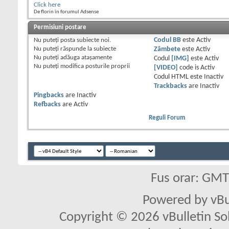
Click here
De florin în forumul Adsense
Permisiuni postare
Nu puteţi
posta subiecte noi.
Codul BB
este
Activ
Nu puteţi
răspunde la subiecte
Zâmbete
este
Activ
Nu puteţi
adăuga ataşamente
Codul
[IMG]
este
Activ
Nu puteţi
modifica posturile proprii
[VIDEO]
code is
Activ
Codul HTML este
Inactiv
Trackbacks
are
Inactiv
Pingbacks
are
Inactiv
Refbacks
are
Activ
Reguli Forum
Fus orar: GM
Powered by vBu
Copyright © 2026 vBulletin Solu