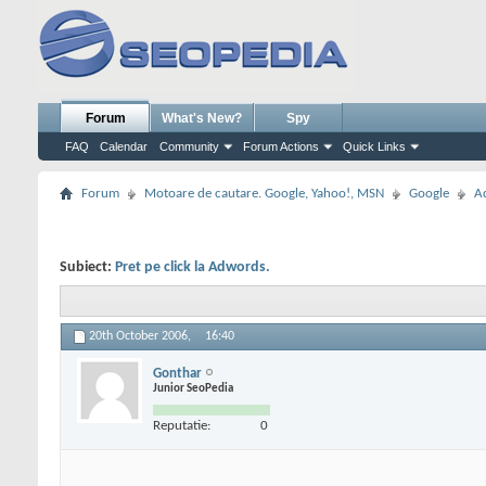
Forum
What's New?
Spy
FAQ
Calendar
Community
Forum Actions
Quick Links
Forum
Motoare de cautare. Google, Yahoo!, MSN
Google
A
Subiect:
Pret pe click la Adwords.
20th October 2006,
16:40
Gonthar
Junior SeoPedia
Reputatie:
0