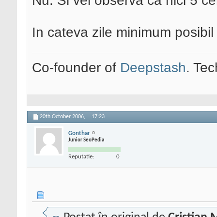
Nu. Si vei observa ca nici 5 ce
In cateva zile minimum posibil
Co-founder of
Deepstash
. Tec
20th October 2006,
17:23
Gonthar
Junior SeoPedia
Reputatie:
0