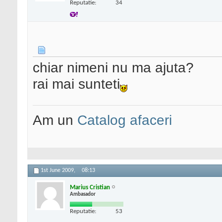
Reputatie:
34
chiar nimeni nu ma ajuta?
rai mai sunteti
Am un
Catalog afaceri
1st June 2009,
08:13
Marius Cristian
Ambasador
Reputatie:
53