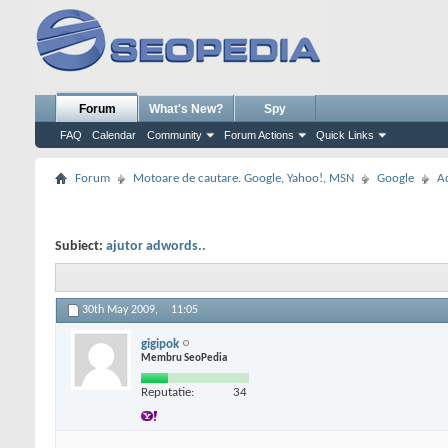
Forum
What's New?
Spy
FAQ
Calendar
Community
Forum Actions
Quick Links
Forum
Motoare de cautare. Google, Yahoo!, MSN
Google
A
Subiect:
ajutor adwords..
30th May 2009,
11:05
gigipok
Membru SeoPedia
Reputatie:
34