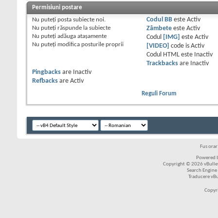
Permisiuni postare
Nu puteţi
posta subiecte noi.
Codul BB
este
Activ
Nu puteţi
răspunde la subiecte
Zâmbete
este
Activ
Nu puteţi
adăuga ataşamente
Codul
[IMG]
este
Activ
Nu puteţi
modifica posturile proprii
[VIDEO]
code is
Activ
Codul HTML este
Inactiv
Trackbacks
are
Inactiv
Pingbacks
are
Inactiv
Refbacks
are
Activ
Reguli Forum
Fus ora
Powered b
Copyright © 2026 vBulleti
Search Engine
Traducere vB
Copyr