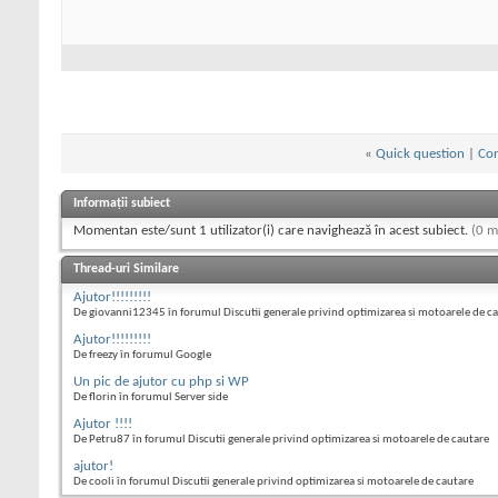
«
Quick question
|
Con
Informații subiect
Momentan este/sunt 1 utilizator(i) care navighează în acest subiect.
(0 m
Thread-uri Similare
Ajutor!!!!!!!!!
De giovanni12345 în forumul Discutii generale privind optimizarea si motoarele de c
Ajutor!!!!!!!!!
De freezy în forumul Google
Un pic de ajutor cu php si WP
De florin în forumul Server side
Ajutor !!!!
De Petru87 în forumul Discutii generale privind optimizarea si motoarele de cautare
ajutor!
De cooli în forumul Discutii generale privind optimizarea si motoarele de cautare