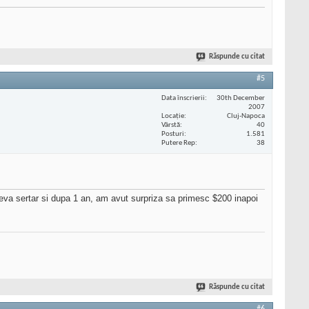
Răspunde cu citat
#5
Data înscrierii
30th December
2007
Locaţie
Cluj-Napoca
Vârstă
40
Posturi
1.581
Putere Rep
38
 ceva sertar si dupa 1 an, am avut surpriza sa primesc $200 inapoi
Răspunde cu citat