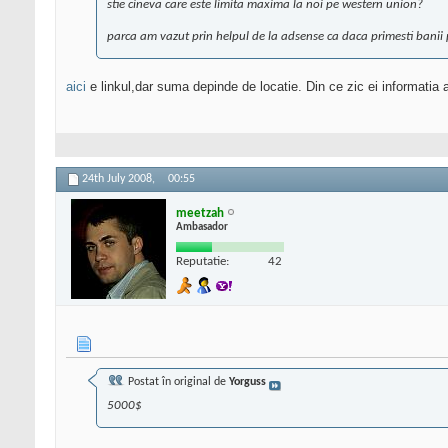
stie cineva care este limita maxima la noi pe western union?
parca am vazut prin helpul de la adsense ca daca primesti banii p
aici
e linkul,dar suma depinde de locatie. Din ce zic ei informatia a
24th July 2008,
00:55
meetzah
Ambasador
Reputatie:
42
Postat în original de
Yorguss
5000$