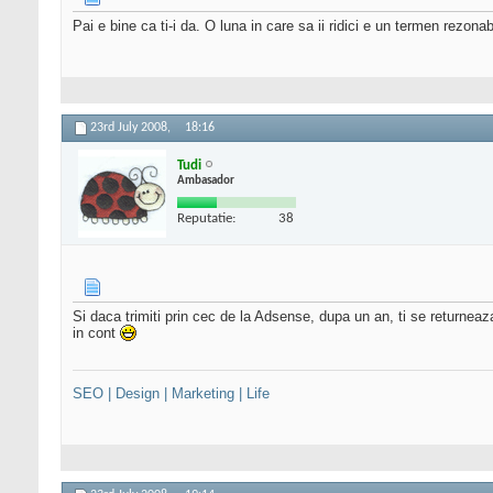
Pai e bine ca ti-i da. O luna in care sa ii ridici e un termen rezonab
23rd July 2008,
18:16
Tudi
Ambasador
Reputatie:
38
Si daca trimiti prin cec de la Adsense, dupa un an, ti se returnea
in cont
SEO | Design | Marketing | Life