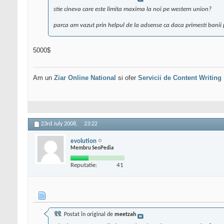
stie cineva care este limita maxima la noi pe western union?
parca am vazut prin helpul de la adsense ca daca primesti banii p
5000$
Am un
Ziar Online
National
si ofer
Servicii de Content Writing
23rd July 2008,
23:22
evolution
Membru SeoPedia
Reputatie:
41
Postat în original de
meetzah