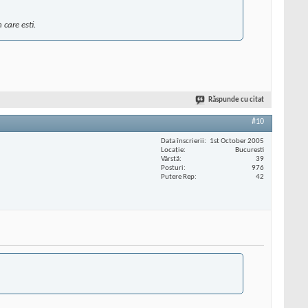
care esti.
Răspunde cu citat
#10
Data înscrierii
1st October 2005
Locaţie
Bucuresti
Vârstă
39
Posturi
976
Putere Rep
42