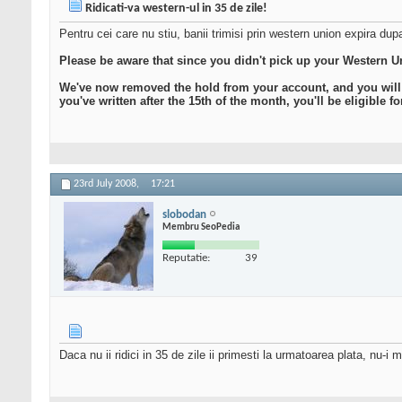
Ridicati-va western-ul in 35 de zile!
Pentru cei care nu stiu, banii trimisi prin western union expira dup
Please be aware that since you didn't pick up your Western
We've now removed the hold from your account, and you will be
you've written after the 15th of the month, you'll be eligible 
23rd July 2008,
17:21
slobodan
Membru SeoPedia
Reputatie:
39
Daca nu ii ridici in 35 de zile ii primesti la urmatoarea plata, nu-i 