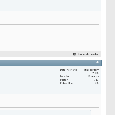
Răspunde cu citat
#8
Data înscrierii
4th February
2008
Locaţie
Romania
Posturi
713
Putere Rep
38