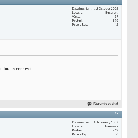
#6
Data înscrierii
1st October 2005
Locaţie
Bucuresti
Vârstă
39
Posturi
976
Putere Rep
42
 tara in care esti.
Răspunde cu citat
#7
Data înscrierii
8th January 2007
Locaţie
Timisoara
Posturi
262
Putere Rep
36