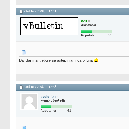
23rd July 2008,
17:41
w!ll
Ambasador
Reputatie:
39
Da, dar mai trebuie sa astepti iar inca o luna
23rd July 2008,
17:48
evolution
Membru SeoPedia
Reputatie:
41