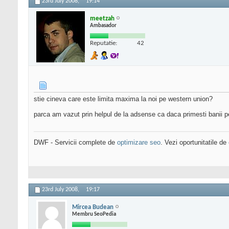
23rd July 2008,
19:14
meetzah
Ambasador
Reputatie:
42
stie cineva care este limita maxima la noi pe western union?
parca am vazut prin helpul de la adsense ca daca primesti banii p
DWF - Servicii complete de
optimizare seo
. Vezi oportunitatile de
23rd July 2008,
19:17
Mircea Budean
Membru SeoPedia