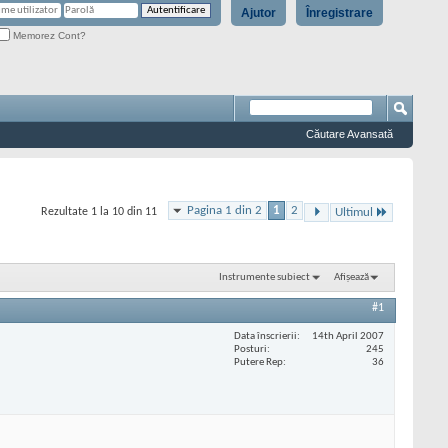
Ajutor
Înregistrare
Memorez Cont?
Căutare Avansată
Pagina 1 din 2
1
2
Rezultate 1 la 10 din 11
Ultimul
Instrumente subiect
Afișează
#1
Data înscrierii
14th April 2007
Posturi
245
Putere Rep
36