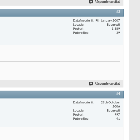
Răspunde cu citat
#3
Data înscrierii
9th January 2007
Locaţie
Bucuresti
Posturi
1.389
Putere Rep
39
Răspunde cu citat
#4
Data înscrierii
29th October
2006
Locaţie
Bucuresti
Posturi
997
Putere Rep
41