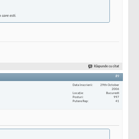
care esti.
Răspunde cu citat
#9
Data înscrierii
29th October
2006
Locaţie
Bucuresti
Posturi
997
Putere Rep
41