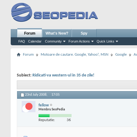
Forum
What's New?
Spy
FAQ
Calendar
Community
Forum Actions
Quick Links
Forum
Motoare de cautare. Google, Yahoo!, MSN
Google
A
Subiect:
Ridicati-va western-ul in 35 de zile!
23rd July 2008,
17:05
fellow
Membru SeoPedia
Reputatie:
36