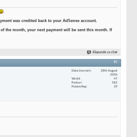
.
ayment was credited back to your AdSense account.
of the month, your next payment will be sent this month. If
Răspunde cu citat
#2
Data înscrierii
28th August
2006
Vârstă
47
Posturi
582
Putere Rep
39