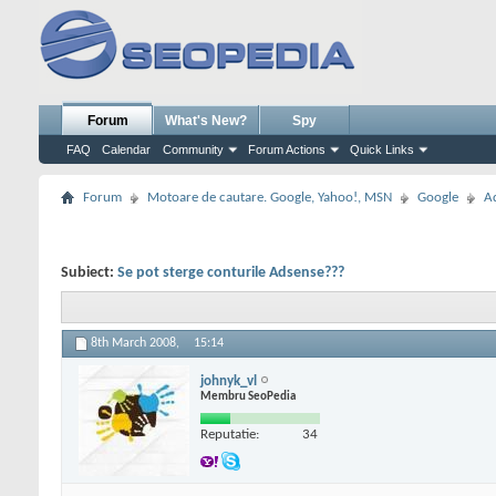
Forum
What's New?
Spy
FAQ
Calendar
Community
Forum Actions
Quick Links
Forum
Motoare de cautare. Google, Yahoo!, MSN
Google
A
Subiect:
Se pot sterge conturile Adsense???
8th March 2008,
15:14
johnyk_vl
Membru SeoPedia
Reputatie:
34