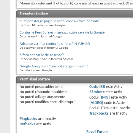
Momentan este/sunt 1 utilizator(i) care navighează în acest subiect.
(0 m
Thread-uri Similare
cum pot sterge paginile vechi care au fost indexate?
De Chivu Mihai în forumul Google
Conturile FeedBurner migreaza catre cele de la Google
De tataraseni în forumul Google
Adsense verifica conturile si fara PIN YUHU:D
De deadworldisee în forumul Google
difera conturile de adsense?
De Adrian Poputoaia în forumul Adsense
Google Analytics - Cum pot sterge un cont ?
De tis în forumul Google
Permisiuni postare
Nu puteţi
posta subiecte noi.
Codul BB
este
Activ
Nu puteţi
răspunde la subiecte
Zâmbete
este
Activ
Nu puteţi
adăuga ataşamente
Codul
[IMG]
este
Activ
Nu puteţi
modifica posturile proprii
[VIDEO]
code is
Activ
Codul HTML este
Inactiv
Trackbacks
are
Inactiv
Pingbacks
are
Inactiv
Refbacks
are
Activ
Reguli Forum