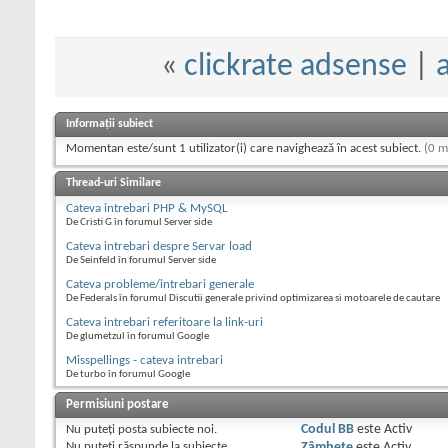
«
clickrate adsense
|
Informații subiect
Momentan este/sunt 1 utilizator(i) care navighează în acest subiect.
(0 m
Thread-uri Similare
Cateva intrebari PHP & MySQL
De Cristi G în forumul Server side
Cateva intrebari despre Servar load
De Seinfeld în forumul Server side
Cateva probleme/intrebari generale
De Federals în forumul Discutii generale privind optimizarea si motoarele de cautare
Cateva intrebari referitoare la link-uri
De glumetzul în forumul Google
Misspellings - cateva intrebari
De turbo în forumul Google
Permisiuni postare
Nu puteţi
posta subiecte noi.
Codul BB
este
Activ
Nu puteţi
răspunde la subiecte
Zâmbete
este
Activ