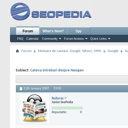
Forum
What's New?
Spy
FAQ
Calendar
Community
Forum Actions
Quick Links
Forum
Motoare de cautare. Google, Yahoo!, MSN
Google
A
Subiect:
Cateva intrebari despre Neogen
11th January 2007,
13:50
fedoras
Junior SeoPedia
Reputatie:
0