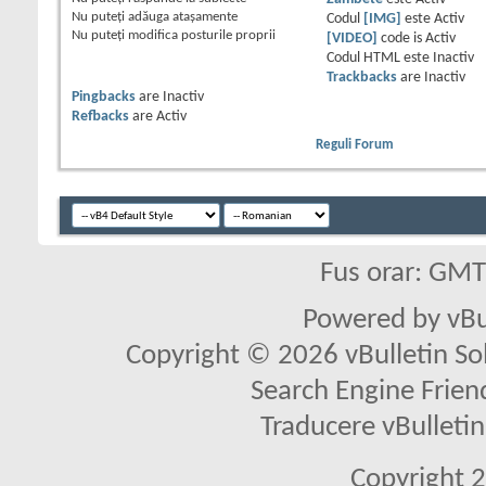
Nu puteţi
adăuga ataşamente
Codul
[IMG]
este
Activ
Nu puteţi
modifica posturile proprii
[VIDEO]
code is
Activ
Codul HTML este
Inactiv
Trackbacks
are
Inactiv
Pingbacks
are
Inactiv
Refbacks
are
Activ
Reguli Forum
Fus orar: GM
Powered by vBu
Copyright © 2026 vBulletin Solu
Search Engine Frien
Traducere vBullet
Copyright 