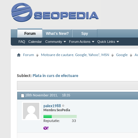
Forum
What's New?
Spy
FAQ
Calendar
Community
Forum Actions
Quick Links
Forum
Motoare de cautare. Google, Yahoo!, MSN
Google
A
Subiect:
Plata in curs de efectuare
28th November 2011,
18:35
palex1988
Membru SeoPedia
Reputatie:
33