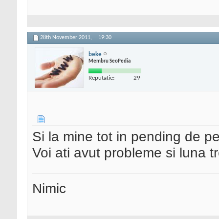
28th November 2011,
19:30
beke
Membru SeoPedia
Reputatie:
29
Si la mine tot in pending de p
Voi ati avut probleme si luna t
Nimic