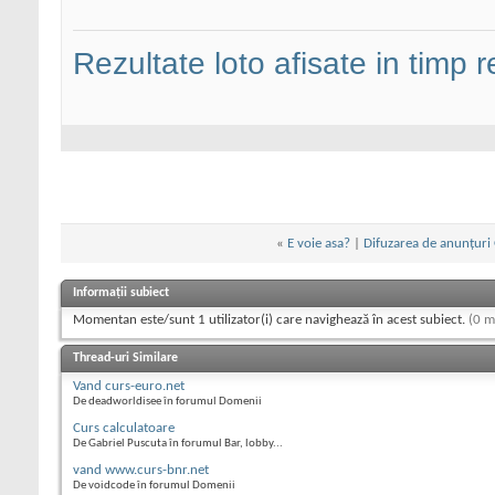
Rezultate loto afisate in timp r
«
E voie asa?
|
Difuzarea de anunțuri 
Informații subiect
Momentan este/sunt 1 utilizator(i) care navighează în acest subiect.
(0 m
Thread-uri Similare
Vand curs-euro.net
De deadworldisee în forumul Domenii
Curs calculatoare
De Gabriel Puscuta în forumul Bar, lobby...
vand www.curs-bnr.net
De voidcode în forumul Domenii