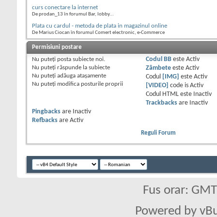
curs conectare la internet
De prodan_13 în forumul Bar, lobby...
Plata cu cardul - metoda de plata in magazinul online
De Marius Ciocan în forumul Comert electronic, e-Commerce
Permisiuni postare
Nu puteţi
posta subiecte noi.
Codul BB
este
Activ
Nu puteţi
răspunde la subiecte
Zâmbete
este
Activ
Nu puteţi
adăuga ataşamente
Codul
[IMG]
este
Activ
Nu puteţi
modifica posturile proprii
[VIDEO]
code is
Activ
Codul HTML este
Inactiv
Trackbacks
are
Inactiv
Pingbacks
are
Inactiv
Refbacks
are
Activ
Reguli Forum
Fus orar: GM
Powered by vBu