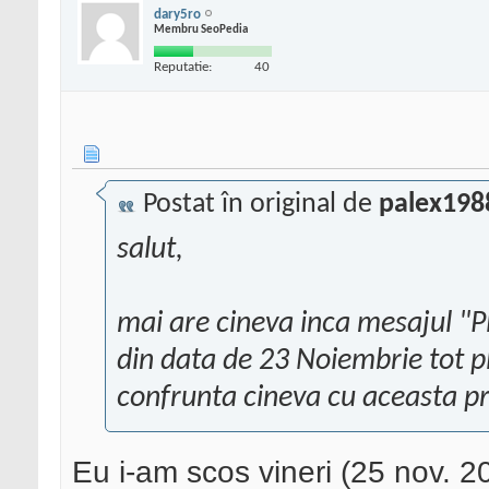
dary5ro
Membru SeoPedia
Reputatie:
40
Postat în original de
palex198
salut,
mai are cineva inca mesajul "P
din data de 23 Noiembrie tot pl
confrunta cineva cu aceasta p
Eu i-am scos vineri (25 nov. 20