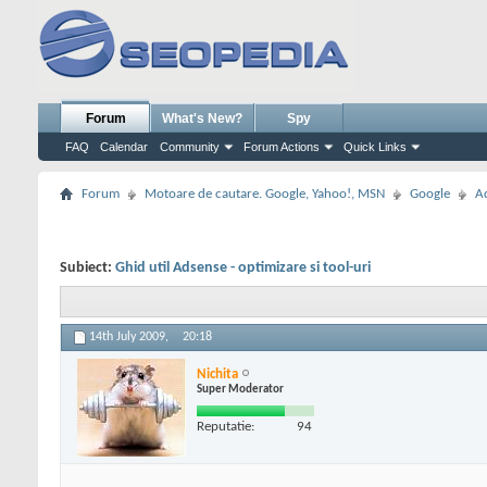
Forum
What's New?
Spy
FAQ
Calendar
Community
Forum Actions
Quick Links
Forum
Motoare de cautare. Google, Yahoo!, MSN
Google
A
Subiect:
Ghid util Adsense - optimizare si tool-uri
14th July 2009,
20:18
Nichita
Super Moderator
Reputatie:
94