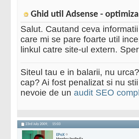
Ghid util Adsense - optimizar
Salut. Cautand ceva informati
care mi se pare foarte util inc
linkul catre site-ul extern. Sper
Siteul tau e in balarii, nu urca
cap? Ai fost penalizat si nu sti
nevoie de un
audit SEO compl
23rd July 2009,
15:03
EPoX