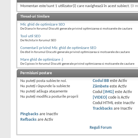
Momentan este/sunt 1 utilizator(i) care navighează în acest subiect.
(0 m
Thread-uri Similare
Mic ghid de optimizare SEO
De Diana în forumul Discutii generale privind optimizarea si motoarele de cautare
Tool util SEO
De Nichita în forumul SEO
Comentarii privind Mic ghid de optimizare SEO
De dbd în forumul Discutii generale privind optimizarea si motoarele de cautare
Mare ghid de optimizare :)
De Cipixxx în forumul Discutii generale privind optimizarea si motoarele de cautare
Permisiuni postare
Nu puteţi
posta subiecte noi.
Codul BB
este
Activ
Nu puteţi
răspunde la subiecte
Zâmbete
este
Activ
Nu puteţi
adăuga ataşamente
Codul
[IMG]
este
Activ
Nu puteţi
modifica posturile proprii
[VIDEO]
code is
Activ
Codul HTML este
Inactiv
Trackbacks
are
Inactiv
Pingbacks
are
Inactiv
Refbacks
are
Activ
Reguli Forum