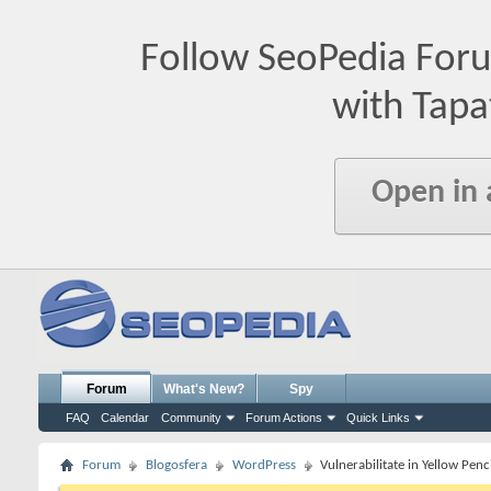
Follow SeoPedia For
with Tapa
Open in
Forum
What's New?
Spy
FAQ
Calendar
Community
Forum Actions
Quick Links
Forum
Blogosfera
WordPress
Vulnerabilitate in Yellow Penci