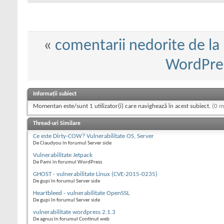
«
comentarii nedorite de la 
WordPre
Informații subiect
Momentan este/sunt 1 utilizator(i) care navighează în acest subiect.
(0 m
Thread-uri Similare
Ce este Dirty-COW? Vulnerabilitate OS, Server
De Claudyou în forumul Server side
Vulnerabilitate Jetpack
De Pami în forumul WordPress
GHOST - vulnerabilitate Linux (CVE-2015-0235)
De gupi în forumul Server side
Heartbleed - vulnerabilitate OpenSSL
De gupi în forumul Server side
vulnerabilitate wordpress 2.1.3
De agnus în forumul Continut web