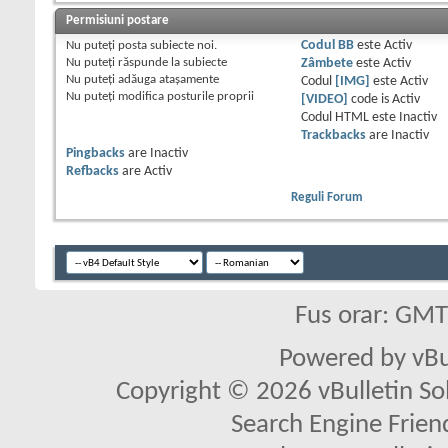
Permisiuni postare
Nu puteţi
posta subiecte noi.
Codul BB
este
Activ
Nu puteţi
răspunde la subiecte
Zâmbete
este
Activ
Nu puteţi
adăuga ataşamente
Codul
[IMG]
este
Activ
Nu puteţi
modifica posturile proprii
[VIDEO]
code is
Activ
Codul HTML este
Inactiv
Trackbacks
are
Inactiv
Pingbacks
are
Inactiv
Refbacks
are
Activ
Reguli Forum
Fus orar: GM
Powered by vBu
Copyright © 2026 vBulletin Solu
Search Engine Frien