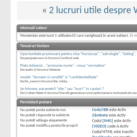
«
2 lucruri utile despre
Informații subiect
Momentan este/sunt 1 utilizator(i) care navighează în acest subiect.
(0 m
Thread-uri Similare
Oportunitate promovare pentru nisa "horoscop", "astrologie", "dating",
De paulpadurariu în forumul Continut web
Plata Adsense ..."prenume nume" - noua "normativa"
De resahc în forumul Adsense
model: "termeni si conditii" si "confidentialitate"
De No_name în forumul Bar, lobby...
Se folosesc parametrii "site:" sau "inurl:" in cautari ?
De Cristian Mezei în forumul Discutii generale privind optimizarea si motoarele de cau
Permisiuni postare
Nu puteţi
posta subiecte noi.
Codul BB
este
Activ
Nu puteţi
răspunde la subiecte
Zâmbete
este
Activ
Nu puteţi
adăuga ataşamente
Codul
[IMG]
este
Activ
Nu puteţi
modifica posturile proprii
[VIDEO]
code is
Activ
Codul HTML este
Inactiv