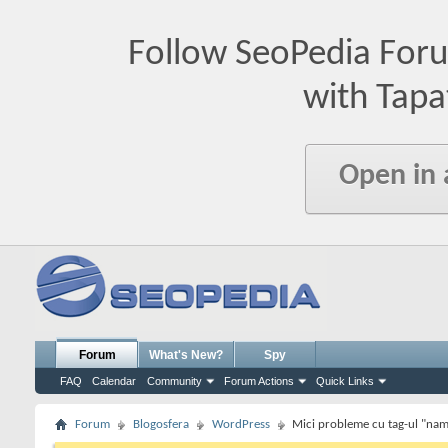
Follow SeoPedia For
with Tapa
Open in
Forum
What's New?
Spy
FAQ
Calendar
Community
Forum Actions
Quick Links
Forum
Blogosfera
WordPress
Mici probleme cu tag-ul "name