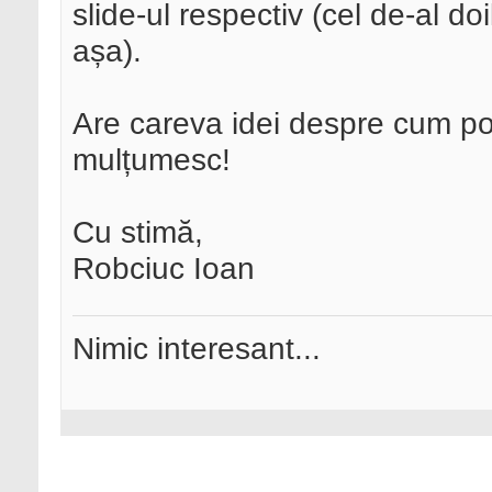
slide-ul respectiv (cel de-al doil
așa).
Are careva idei despre cum p
mulțumesc!
Cu stimă,
Robciuc Ioan
Nimic interesant...