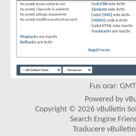
Nu puteţi
posta subiecte noi.
Codul BB
este
Activ
Nu puteţi
răspunde la subiecte
Zâmbete
este
Activ
Nu puteţi
adăuga ataşamente
Codul
[IMG]
este
Activ
Nu puteţi
modifica posturile proprii
[VIDEO]
code is
Activ
Codul HTML este
Inactiv
Trackbacks
are
Inactiv
Pingbacks
are
Inactiv
Refbacks
are
Activ
Reguli Forum
Fus orar: GM
Powered by vBu
Copyright © 2026 vBulletin Solu
Search Engine Frien
Traducere vBullet