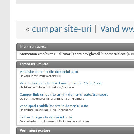
«
cumpar site-uri
|
Vand www
Informații subiect
Momentan este/sunt 1 utilizator(i) care navighează în acest subiect.
(0 m
Thread-uri Similare
Vand site complex din domeniul auto
De Zack în forumul Website-uri
Vand linkuri pe site PR4 domeniul auto - 15 lei / post
De Iskander în forumul Link-uri/Bannere
Cumpar link-uri pe site-uri din domeniul auto/transport
De dorin.georgescu în forumul Link-uri/Bannere
vand spatiu publicitar site in domeniul auto
De anuntul în forumul Link-uri/Bannere
Link exchange site domeniul auto
De mariusbatrinu în forumul Link/banner exchange
Permisiuni postare