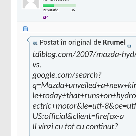
Reputatie:
36
Postat în original de
Krumel
tdiblog.com/2007/mazda-hydr
vs.
google.com/search?
q=Mazda+unveiled+a+new+kin
le+today+that+runs+on+hydr
ectric+motor&ie=utf-8&oe=utf
US:official&client=firefox-a
Il vinzi cu tot cu continut?