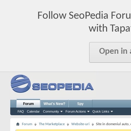
Follow SeoPedia For
with Tapa
Open in
Forum
What's New?
Spy
FAQ
Calendar
Community
Forum Actions
Quick Links
Forum
The Marketplace
Website-uri
Site in domeniul auto