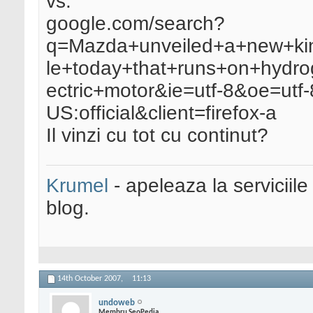
vs.
google.com/search?
q=Mazda+unveiled+a+new+kin
le+today+that+runs+on+hydro
ectric+motor&ie=utf-8&oe=utf-
US:official&client=firefox-a
Il vinzi cu tot cu continut?
Krumel
- apeleaza la serviciile
blog.
14th October 2007,
11:13
undoweb
Membru SeoPedia