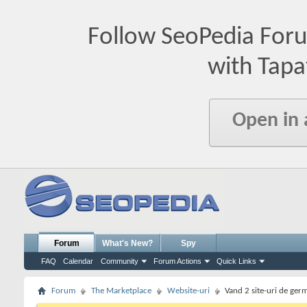
Follow SeoPedia For
with Tapa
Open in
Forum
What's New?
Spy
FAQ
Calendar
Community
Forum Actions
Quick Links
Forum
The Marketplace
Website-uri
Vand 2 site-uri de ger