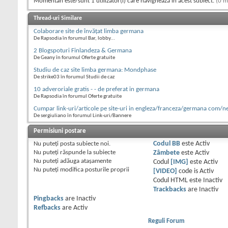
Momentan este/sunt 1 utilizator(i) care navighează în acest subiect.
(0 m
Thread-uri Similare
Colaborare site de învățat limba germana
De Rapsodia în forumul Bar, lobby...
2 Blogspoturi Finlandeza & Germana
De Geany în forumul Oferte gratuite
Studiu de caz site limba germana: Mondphase
De strike03 în forumul Studii de caz
10 adveroriale gratis - - de preferat in germana
De Rapsodia în forumul Oferte gratuite
Cumpar link-uri/articole pe site-uri in engleza/franceza/germana com/n
De sergiuliano în forumul Link-uri/Bannere
Permisiuni postare
Nu puteţi
posta subiecte noi.
Codul BB
este
Activ
Nu puteţi
răspunde la subiecte
Zâmbete
este
Activ
Nu puteţi
adăuga ataşamente
Codul
[IMG]
este
Activ
Nu puteţi
modifica posturile proprii
[VIDEO]
code is
Activ
Codul HTML este
Inactiv
Trackbacks
are
Inactiv
Pingbacks
are
Inactiv
Refbacks
are
Activ
Reguli Forum