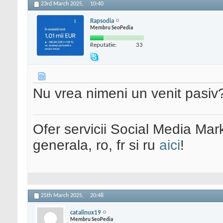
23rd March 2025,
10:40
Rapsodia
Membru SeoPedia
Reputatie:
33
Nu vrea nimeni un venit pasi
Ofer servicii Social Media Mar
generala, ro, fr si ru
aici
!
25th March 2025,
20:48
catalinux19
Membru SeoPedia