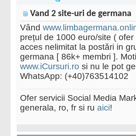
Vand 2 site-uri de germana
Vând
www.limbagermana.onli
prețul de 1000 euro/site ( ofer 
acces nelimitat la postări in 
germana [ 86k+ membri ]. Moti
www.iCursuri.ro
si nu le pot g
WhatsApp: (+40)763514102
Ofer servicii Social Media Mar
generala, ro, fr si ru
aici
!