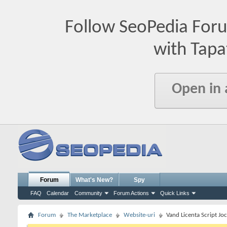
Follow SeoPedia For
with Tapa
Open in
Forum
What's New?
Spy
FAQ
Calendar
Community
Forum Actions
Quick Links
Forum
The Marketplace
Website-uri
Vand Licenta Script Jo