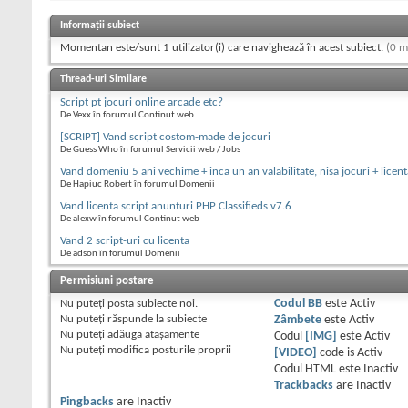
Informații subiect
Momentan este/sunt 1 utilizator(i) care navighează în acest subiect.
(0 m
Thread-uri Similare
Script pt jocuri online arcade etc?
De Vexx în forumul Continut web
[SCRIPT] Vand script costom-made de jocuri
De Guess Who în forumul Servicii web / Jobs
Vand domeniu 5 ani vechime + inca un an valabilitate, nisa jocuri + lice
De Hapiuc Robert în forumul Domenii
Vand licenta script anunturi PHP Classifieds v7.6
De alexw în forumul Continut web
Vand 2 script-uri cu licenta
De adson în forumul Domenii
Permisiuni postare
Nu puteţi
posta subiecte noi.
Codul BB
este
Activ
Nu puteţi
răspunde la subiecte
Zâmbete
este
Activ
Nu puteţi
adăuga ataşamente
Codul
[IMG]
este
Activ
Nu puteţi
modifica posturile proprii
[VIDEO]
code is
Activ
Codul HTML este
Inactiv
Trackbacks
are
Inactiv
Pingbacks
are
Inactiv