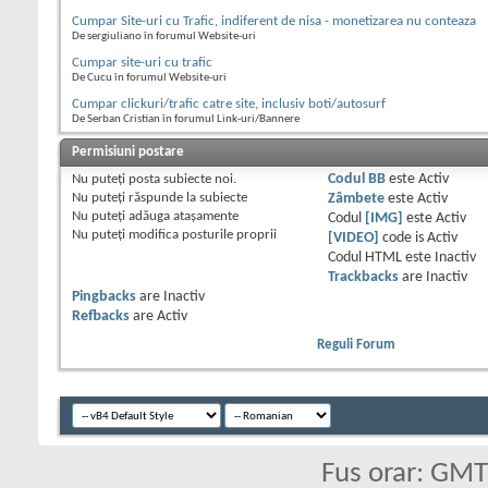
Cumpar Site-uri cu Trafic, indiferent de nisa - monetizarea nu conteaza
De sergiuliano în forumul Website-uri
Cumpar site-uri cu trafic
De Cucu în forumul Website-uri
Cumpar clickuri/trafic catre site, inclusiv boti/autosurf
De Serban Cristian în forumul Link-uri/Bannere
Permisiuni postare
Nu puteţi
posta subiecte noi.
Codul BB
este
Activ
Nu puteţi
răspunde la subiecte
Zâmbete
este
Activ
Nu puteţi
adăuga ataşamente
Codul
[IMG]
este
Activ
Nu puteţi
modifica posturile proprii
[VIDEO]
code is
Activ
Codul HTML este
Inactiv
Trackbacks
are
Inactiv
Pingbacks
are
Inactiv
Refbacks
are
Activ
Reguli Forum
Fus orar: GM