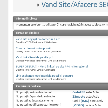
«
Vand Site/Afacere S
Informații subiect
Momentan este/sunt 1 utilizator(i) care navighează în acest subiect.
(0 m
Thread-uri Similare
vand site angajat.ro domeniu + site
De adisteff2005 în forumul Website-uri
Cumpar linkuri - nisa poezii
De edy12006 în forumul Link-uri/Bannere
Vand link site wide pe site pr4
De deadworldisee în forumul Link-uri/Bannere
SUPER OFERTA!!! - Vand linkuri pe site PR4 - site regional
De style în forumul Link-uri/Bannere
Link exchange matrimoniale,poezii si concurs
De deadworldisee în forumul Link-uri/Bannere
Permisiuni postare
Nu puteţi
posta subiecte noi.
Codul BB
este
Activ
Nu puteţi
răspunde la subiecte
Zâmbete
este
Activ
Nu puteţi
adăuga ataşamente
Codul
[IMG]
este
Activ
Nu puteţi
modifica posturile proprii
[VIDEO]
code is
Activ