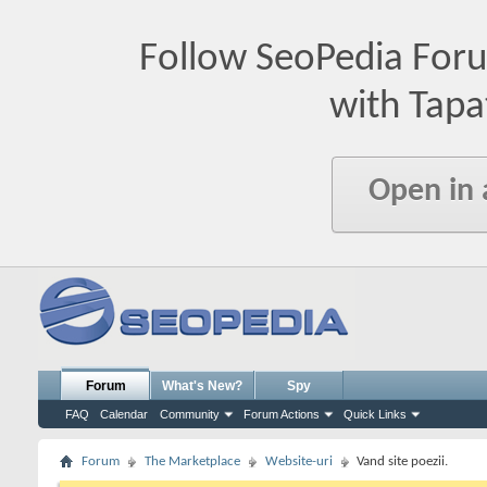
Follow SeoPedia For
with Tapa
Open in
Forum
What's New?
Spy
FAQ
Calendar
Community
Forum Actions
Quick Links
Forum
The Marketplace
Website-uri
Vand site poezii.