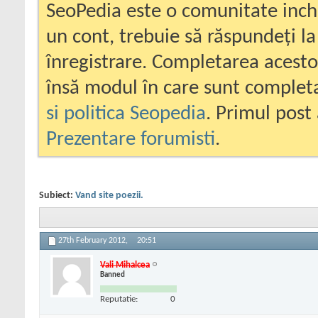
SeoPedia este o comunitate inc
un cont, trebuie să răspundeți la
înregistrare. Completarea acesto
însă modul în care sunt completa
si politica Seopedia
. Primul post 
Prezentare forumisti
.
Subiect:
Vand site poezii.
27th February 2012,
20:51
Vali Mihalcea
Banned
Reputatie:
0