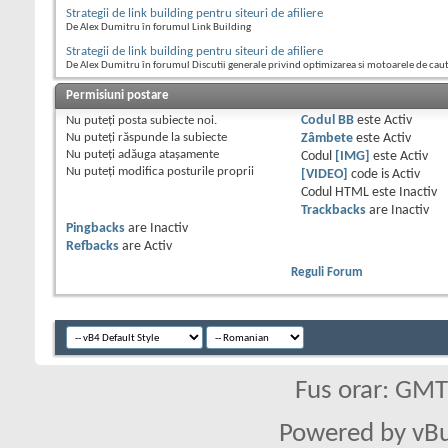
Strategii de link building pentru siteuri de afiliere
De Alex Dumitru în forumul Link Building
Strategii de link building pentru siteuri de afiliere
De Alex Dumitru în forumul Discutii generale privind optimizarea si motoarele de cau
Permisiuni postare
Nu puteţi
posta subiecte noi.
Codul BB
este
Activ
Nu puteţi
răspunde la subiecte
Zâmbete
este
Activ
Nu puteţi
adăuga ataşamente
Codul
[IMG]
este
Activ
Nu puteţi
modifica posturile proprii
[VIDEO]
code is
Activ
Codul HTML este
Inactiv
Trackbacks
are
Inactiv
Pingbacks
are
Inactiv
Refbacks
are
Activ
Reguli Forum
Fus orar: GM
Powered by vBu