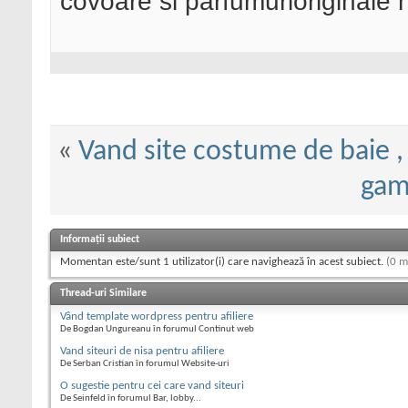
covoare si parfumurioriginale 
«
Vand site costume de baie , p
gam
Informații subiect
Momentan este/sunt 1 utilizator(i) care navighează în acest subiect.
(0 m
Thread-uri Similare
Vând template wordpress pentru afiliere
De Bogdan Ungureanu în forumul Continut web
Vand siteuri de nisa pentru afiliere
De Serban Cristian în forumul Website-uri
O sugestie pentru cei care vand siteuri
De Seinfeld în forumul Bar, lobby...