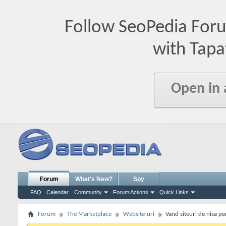
Follow SeoPedia For
with Tapa
Open in
Forum
What's New?
Spy
FAQ
Calendar
Community
Forum Actions
Quick Links
Forum
The Marketplace
Website-uri
Vand siteuri de nisa pen