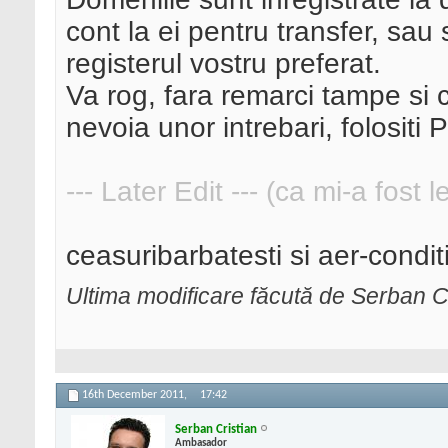
cont la ei pentru transfer, sau s
registerul vostru preferat.
Va rog, fara remarci tampe si 
nevoia unor intrebari, folositi 
--- Later Edit --- (ca mi-a fost 
ceasuribarbatesti si aer-condit
Ultima modificare făcută de Serban C
16th December 2011,
17:42
Serban Cristian
Ambasador