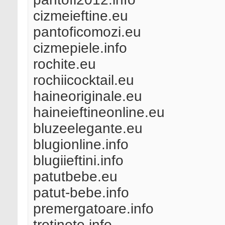
cizmeieftine.eu
pantoficomozi.eu
cizmepiele.info
rochite.eu
rochiicocktail.eu
haineoriginale.eu
haineieftineonline.eu
bluzeelegante.eu
blugionline.info
blugiieftini.info
patutbebe.eu
patut-bebe.info
premergatoare.info
trotinete.info