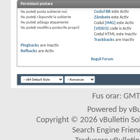
Permisiuni postare
Nu puteţi
posta subiecte noi.
Codul BB
este
Activ
Nu puteţi
răspunde la subiecte
Zâmbete
este
Activ
Nu puteţi
adăuga ataşamente
Codul
[IMG]
este
Activ
Nu puteţi
modifica posturile proprii
[VIDEO]
code is
Activ
Codul HTML este
Inactiv
Trackbacks
are
Inactiv
Pingbacks
are
Inactiv
Refbacks
are
Activ
Reguli Forum
Fus orar: GM
Powered by vBu
Copyright © 2026 vBulletin Solu
Search Engine Frien