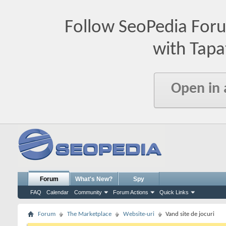
Follow SeoPedia For
with Tapa
Open in
Forum
What's New?
Spy
FAQ
Calendar
Community
Forum Actions
Quick Links
Forum
The Marketplace
Website-uri
Vand site de jocuri