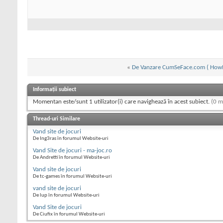
«
De Vanzare CumSeFace.com ( How
Informații subiect
Momentan este/sunt 1 utilizator(i) care navighează în acest subiect.
(0 m
Thread-uri Similare
Vand site de jocuri
De Ing3ras în forumul Website-uri
Vand Site de jocuri - ma-joc.ro
De Andretti în forumul Website-uri
Vand site de jocuri
De tc-games în forumul Website-uri
vand site de jocuri
De lup în forumul Website-uri
Vand Site de jocuri
De Ciufix în forumul Website-uri