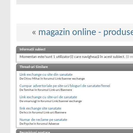
«
magazin online - produse
Informații subiect
Momentan este/sunt 1 utilizator(i) care navighează în acest subiect.
(0 m
Thread-uri Similare
Link exchange cu site din sanatate
De Chivu Mihai în forumul Link/banner exchange
Cumpar advertoriale pe site-uri/bloguri de sanatate/femei
De Tsmihai în forumul Link-uri/Bannere
Link exchange cu site-uri de sanatate
De vmariusgl în forumul Link/banner exchange
link exchange site sanatate
De hcs în forumul Link-uri/Bannere
Numar de reclame pe sanatate
De Psyche în forumul Adsense
Permisiuni postare