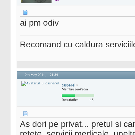
ai pm odiv
Recomand cu caldura serviciil
9th May 2011,
21:34
casperel
Membru SeoPedia
Reputatie:
45
As dori pe privat... pretul si c
retete, servicii medicale, unelt