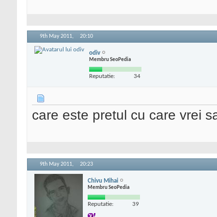
9th May 2011,
20:10
odiv
Membru SeoPedia
Reputatie:
34
care este pretul cu care vrei sa
9th May 2011,
20:23
Chivu Mihai
Membru SeoPedia
Reputatie:
39