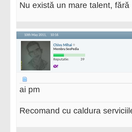
Nu există un mare talent, fără
10th May 2011,
10:16
Chivu Mihai
Membru SeoPedia
Reputatie:
39
ai pm
Recomand cu caldura serviciil