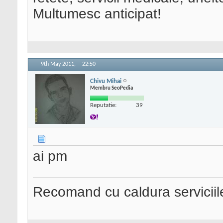
Multumesc anticipat!
9th May 2011,
22:50
Chivu Mihai
Membru SeoPedia
Reputatie:
39
ai pm
Recomand cu caldura serviciil