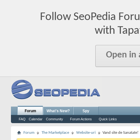
Follow SeoPedia For
with Tapa
Open in
Forum
What's New?
Spy
FAQ
Calendar
Community
Forum Actions
Quick Links
Forum
The Marketplace
Website-uri
Vand site de Sanatate!