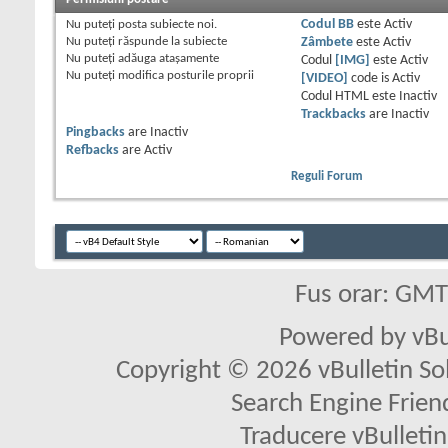
Nu puteţi
posta subiecte noi.
Codul BB
este
Activ
Nu puteţi
răspunde la subiecte
Zâmbete
este
Activ
Nu puteţi
adăuga ataşamente
Codul
[IMG]
este
Activ
Nu puteţi
modifica posturile proprii
[VIDEO]
code is
Activ
Codul HTML este
Inactiv
Trackbacks
are
Inactiv
Pingbacks
are
Inactiv
Refbacks
are
Activ
Reguli Forum
Fus orar: GM
Powered by vBu
Copyright © 2026 vBulletin Solu
Search Engine Frien
Traducere vBullet