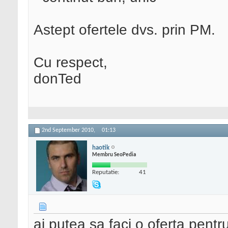
Astept ofertele dvs. prin PM.
Cu respect,
donTed
2nd September 2010,
01:13
haotik
Membru SeoPedia
Reputatie:
41
ai putea sa faci o oferta pentru