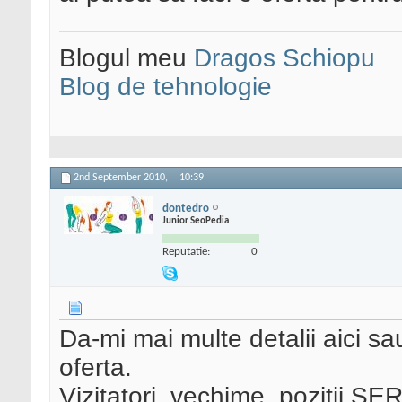
Blogul meu
Dragos Schiopu
Blog de tehnologie
2nd September 2010,
10:39
dontedro
Junior SeoPedia
Reputatie:
0
Da-mi mai multe detalii aici sa
oferta.
Vizitatori, vechime, pozitii
SER