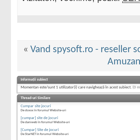
«
Vand spysoft.ro - reseller 
Amuzant
Informații subiect
Momentan este/sunt 1 utilizator(i) care navighează în acest subiect.
(0 m
Thread-uri Similare
Cumpar site jocuri
De doxxx în forumul Website-uri
[cumpar] site de jocuri
De daniweb în forumul Website-uri
[Cumpar] Site de jocuri
De StarNET în forumul Website-uri