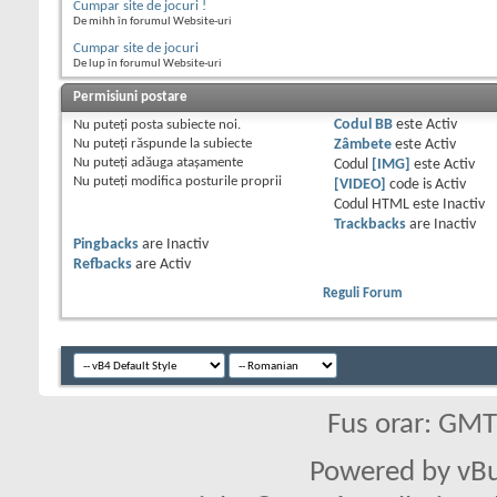
Cumpar site de jocuri !
De mihh în forumul Website-uri
Cumpar site de jocuri
De lup în forumul Website-uri
Permisiuni postare
Nu puteţi
posta subiecte noi.
Codul BB
este
Activ
Nu puteţi
răspunde la subiecte
Zâmbete
este
Activ
Nu puteţi
adăuga ataşamente
Codul
[IMG]
este
Activ
Nu puteţi
modifica posturile proprii
[VIDEO]
code is
Activ
Codul HTML este
Inactiv
Trackbacks
are
Inactiv
Pingbacks
are
Inactiv
Refbacks
are
Activ
Reguli Forum
Fus orar: GM
Powered by vBu