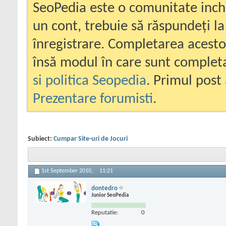
SeoPedia este o comunitate inc
un cont, trebuie să răspundeți la
înregistrare. Completarea acesto
însă modul în care sunt completa
si politica Seopedia
. Primul post 
Prezentare forumisti
.
Subiect:
Cumpar Site-uri de Jocuri
1st September 2010,
11:21
dontedro
Junior SeoPedia
Reputatie:
0