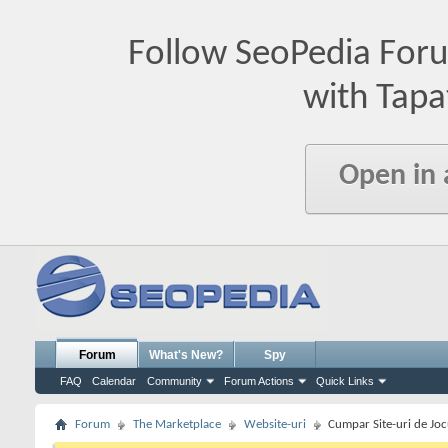
Follow SeoPedia For
with Tapa
Open in
Forum
What's New?
Spy
FAQ
Calendar
Community
Forum Actions
Quick Links
Forum
The Marketplace
Website-uri
Cumpar Site-uri de Joc