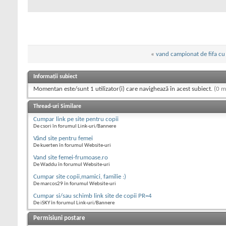
«
vand campionat de fifa c
Informații subiect
Momentan este/sunt 1 utilizator(i) care navighează în acest subiect.
(0 m
Thread-uri Similare
Cumpar link pe site pentru copii
De csori în forumul Link-uri/Bannere
Vând site pentru femei
De kuerten în forumul Website-uri
Vand site femei-frumoase.ro
De Waddu în forumul Website-uri
Cumpar site copii,mamici, familie :)
De marcos29 în forumul Website-uri
Cumpar si/sau schimb link site de copii PR=4
De iSKY în forumul Link-uri/Bannere
Permisiuni postare