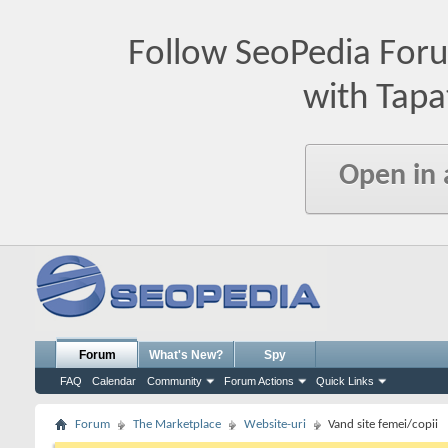
Follow SeoPedia For
with Tapa
Open in
Forum
What's New?
Spy
FAQ
Calendar
Community
Forum Actions
Quick Links
Forum
The Marketplace
Website-uri
Vand site femei/copii