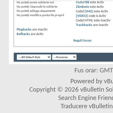
Nu puteţi
posta subiecte noi.
Codul BB
este
Activ
Nu puteţi
răspunde la subiecte
Zâmbete
este
Activ
Nu puteţi
adăuga ataşamente
Codul
[IMG]
este
Activ
Nu puteţi
modifica posturile proprii
[VIDEO]
code is
Activ
Codul HTML este
Inactiv
Trackbacks
are
Inactiv
Pingbacks
are
Inactiv
Refbacks
are
Activ
Reguli Forum
Fus orar: GM
Powered by vBu
Copyright © 2026 vBulletin Solu
Search Engine Frien
Traducere vBullet