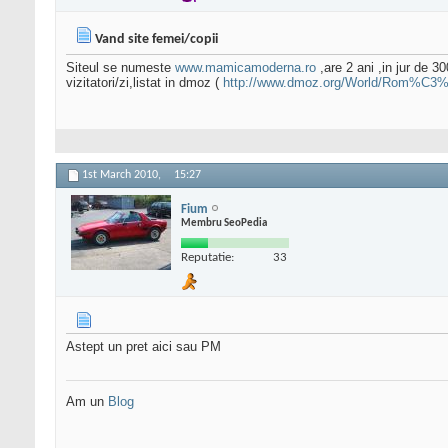
Vand site femei/copii
Siteul se numeste
www.mamicamoderna.ro
,are 2 ani ,in jur de 30
vizitatori/zi,listat in dmoz (
http://www.dmoz.org/World/Rom%C3%A
1st March 2010,
15:27
Fium
Membru SeoPedia
Reputatie:
33
Astept un pret aici sau PM
Am un
Blog