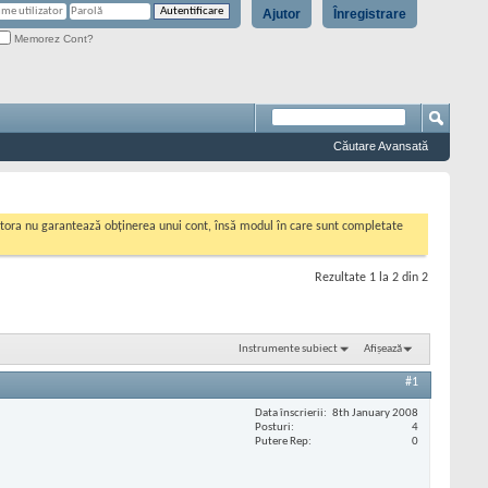
Ajutor
Înregistrare
Memorez Cont?
Căutare Avansată
cestora nu garantează obținerea unui cont, însă modul în care sunt completate
Rezultate 1 la 2 din 2
Instrumente subiect
Afișează
#1
Data înscrierii
8th January 2008
Posturi
4
Putere Rep
0