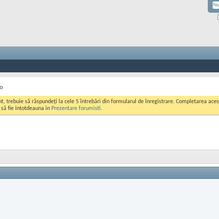
ro
ont, trebuie să răspundeți la cele 5 întrebări din formularul de înregistrare. Completarea a
i să fie intotdeauna in
Prezentare forumisti
.