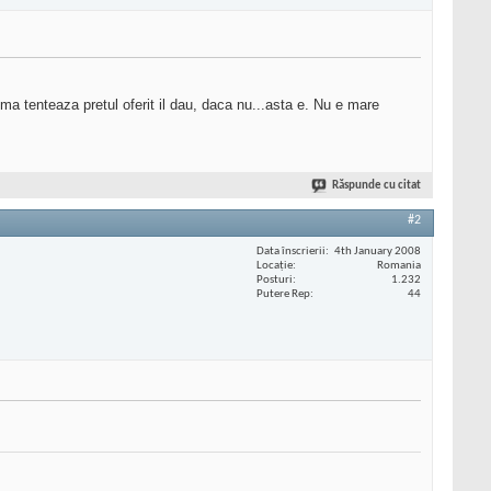
ma tenteaza pretul oferit il dau, daca nu...asta e. Nu e mare
Răspunde cu citat
#2
Data înscrierii
4th January 2008
Locaţie
Romania
Posturi
1.232
Putere Rep
44