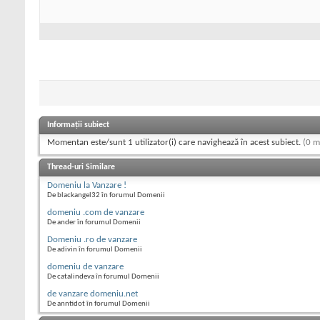
Informații subiect
Momentan este/sunt 1 utilizator(i) care navighează în acest subiect.
(0 m
Thread-uri Similare
Domeniu la Vanzare !
De blackangel32 în forumul Domenii
domeniu .com de vanzare
De ander în forumul Domenii
Domeniu .ro de vanzare
De adivin în forumul Domenii
domeniu de vanzare
De catalindeva în forumul Domenii
de vanzare domeniu.net
De anntidot în forumul Domenii