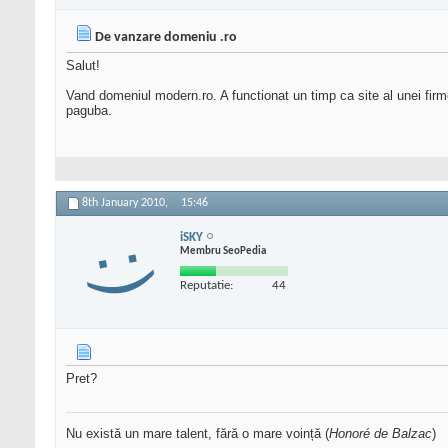
De vanzare domeniu .ro
Salut!
Vand domeniul modern.ro. A functionat un timp ca site al unei firm
paguba.
8th January 2010,
15:46
iSKY
Membru SeoPedia
Reputatie:
44
Pret?
Nu există un mare talent, fără o mare voință (
Honoré de Balzac
)