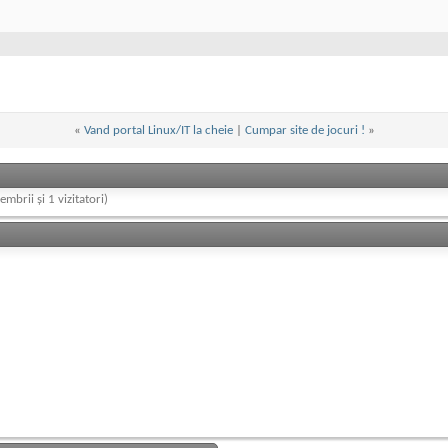
«
Vand portal Linux/IT la cheie
|
Cumpar site de jocuri !
»
embrii și 1 vizitatori)