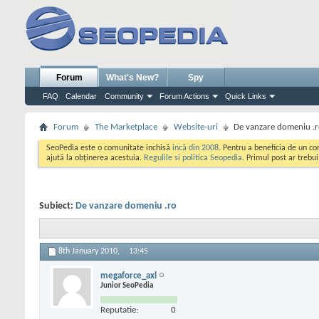
Forum
What's New?
Spy
FAQ
Calendar
Community
Forum Actions
Quick Links
Forum
The Marketplace
Website-uri
De vanzare domeniu .
SeoPedia este o comunitate inchisă
incă din 2008
. Pentru a beneficia de un c
ajută la obținerea acestuia.
Regulile si politica Seopedia
. Primul post ar trebu
Subiect:
De vanzare domeniu .ro
8th January 2010,
13:45
megaforce_axl
Junior SeoPedia
Reputatie:
0