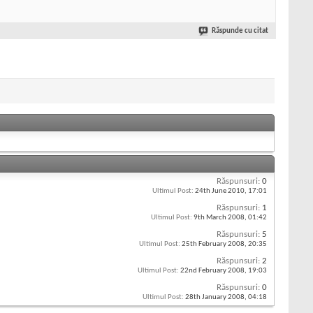
Răspunde cu citat
Răspunsuri:
0
Ultimul Post:
24th June 2010,
17:01
Răspunsuri:
1
Ultimul Post:
9th March 2008,
01:42
Răspunsuri:
5
Ultimul Post:
25th February 2008,
20:35
Răspunsuri:
2
Ultimul Post:
22nd February 2008,
19:03
Răspunsuri:
0
Ultimul Post:
28th January 2008,
04:18