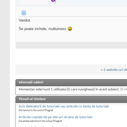
Vandut.
Se poate inchide, multumesc
«
2 website-uri d
Informații subiect
Momentan este/sunt 1 utilizator(i) care navighează în acest subiect.
(0 m
Thread-uri Similare
Aviz detinatorii de tutoriale sau articole cu tenta de tutoriale
De Ianna în forumul Plagiat
Articole copiate de pe site-uri straine de tutoriale
De andyradutza în forumul Plagiat