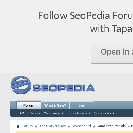
Follow SeoPedia For
with Tapa
Open in
Forum
What's New?
Spy
FAQ
Calendar
Community
Forum Actions
Quick Links
Forum
The Marketplace
Website-uri
Vând site tutoriale (