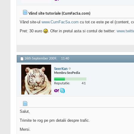
Vând site tutoriale (CumFacSa.com)
Vând site-ul
www.CumFacSa.com
cu tot ce este pe el (content, c
Pret: 30 euro
. Ofer in pretul asta si contul de twitter:
www.twitt
26th September 2009,
11:40
SeerKan
Membru SeoPedia
Reputatie:
41
Salut,
Trimite te rog pe pm detalii despre trafic.
Mersi.