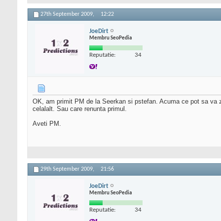
27th September 2009,
12:22
JoeDirt
Membru SeoPedia
Reputatie:
34
OK, am primit PM de la Seerkan si pstefan. Acuma ce pot sa va zi
celalalt. Sau care renunta primul.
Aveti PM.
29th September 2009,
21:56
JoeDirt
Membru SeoPedia
Reputatie:
34