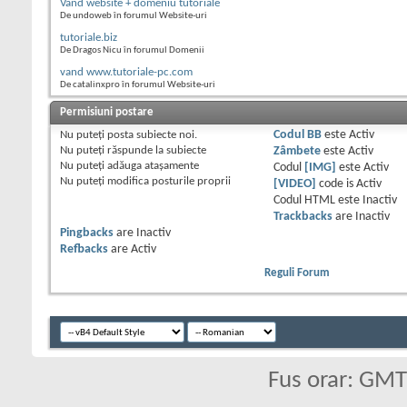
Vand website + domeniu tutoriale
De undoweb în forumul Website-uri
tutoriale.biz
De Dragos Nicu în forumul Domenii
vand www.tutoriale-pc.com
De catalinxpro în forumul Website-uri
Permisiuni postare
Nu puteţi
posta subiecte noi.
Codul BB
este
Activ
Nu puteţi
răspunde la subiecte
Zâmbete
este
Activ
Nu puteţi
adăuga ataşamente
Codul
[IMG]
este
Activ
Nu puteţi
modifica posturile proprii
[VIDEO]
code is
Activ
Codul HTML este
Inactiv
Trackbacks
are
Inactiv
Pingbacks
are
Inactiv
Refbacks
are
Activ
Reguli Forum
Fus orar: GM