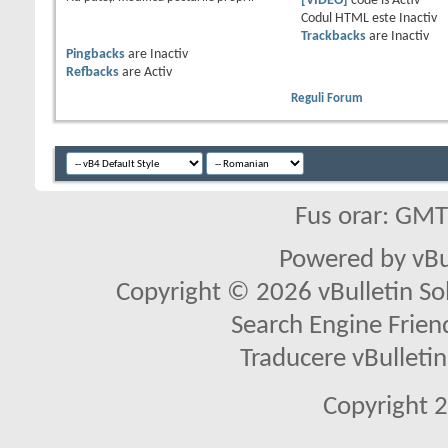
[VIDEO]
code is
Activ
Codul HTML este
Inactiv
Trackbacks
are
Inactiv
Pingbacks
are
Inactiv
Refbacks
are
Activ
Reguli Forum
Fus orar: GM
Powered by vBu
Copyright © 2026 vBulletin Solu
Search Engine Frien
Traducere vBullet
Copyright 