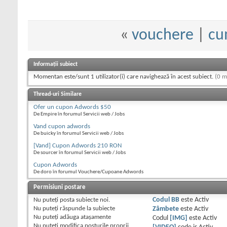
«
vouchere
|
cu
Informații subiect
Momentan este/sunt 1 utilizator(i) care navighează în acest subiect.
(0 m
Thread-uri Similare
Ofer un cupon Adwords $50
De Empire în forumul Servicii web / Jobs
Vand cupon adwords
De buicky în forumul Servicii web / Jobs
[Vand] Cupon Adwords 210 RON
De sourcer în forumul Servicii web / Jobs
Cupon Adwords
De doro în forumul Vouchere/Cupoane Adwords
Permisiuni postare
Nu puteţi
posta subiecte noi.
Codul BB
este
Activ
Nu puteţi
răspunde la subiecte
Zâmbete
este
Activ
Nu puteţi
adăuga ataşamente
Codul
[IMG]
este
Activ
Nu puteţi
modifica posturile proprii