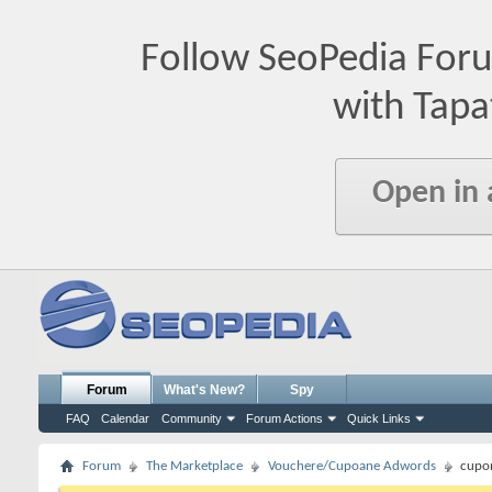
Follow SeoPedia For
with Tapa
Open in
Forum
What's New?
Spy
FAQ
Calendar
Community
Forum Actions
Quick Links
Forum
The Marketplace
Vouchere/Cupoane Adwords
cupo