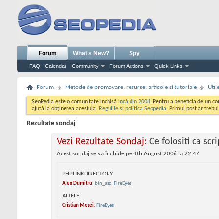
Forum
What's New?
Spy
FAQ
Calendar
Community
Forum Actions
Quick Links
Forum
Metode de promovare, resurse, articole si tutoriale
Util
SeoPedia este o comunitate inchisă
incă din 2008
. Pentru a beneficia de un c
ajută la obținerea acestuia.
Regulile si politica Seopedia
. Primul post ar trebu
Rezultate sondaj
Vezi Rezultate Sondaj:
Ce folositi ca scri
Acest sondaj se va închide pe
4th August 2006
la
22:47
PHPLINKDIRECTORY
Alex Dumitru
,
bin_asc
,
FireEyes
ALTELE
Cristian Mezei
,
FireEyes