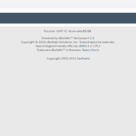
Fus orar: GMT +3. Acum este
05:06
.
Powered by vBulletin™ Versiunea 4.2.0
Copyright © 2026 vBulletin Solutions, Inc. Toate drepturile rezervate.
Search Engine Friendly URLs by
vBSEO
3.5.1 PL1
Traducere vBulletin™ in Romana:
Teascu Dorin
Copyright 2002-2015
SeoPedia