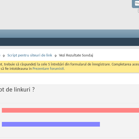
e
Script pentru siteuri de link
Vezi Rezultate Sondaj
ont, trebuie să răspundeți la cele 5 întrebări din formularul de înregistrare. Completarea a
i să fie intotdeauna in
Prezentare forumisti
.
pt de linkuri ?