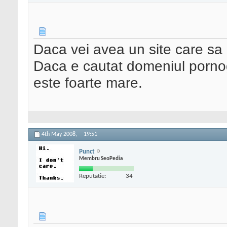
Daca vei avea un site care sa 
Daca e cautat domeniul pornog
este foarte mare.
4th May 2008,
19:51
Punct
Membru SeoPedia
Reputatie:
34