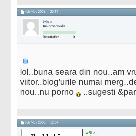
4th May 2008,
23:59
kdn
Junior SeoPedia
Reputatie:
0
lol..buna seara din nou..am vr
viitor..blog'urile numai merg..
nou..nu porno
..sugesti &par
5th May 2008,
12:09
w!ll