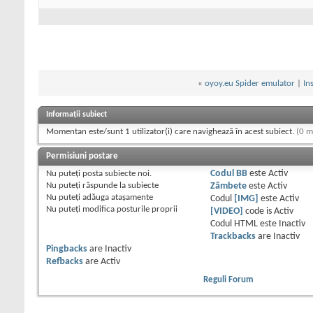
«
oyoy.eu Spider emulator
|
In
Informații subiect
Momentan este/sunt 1 utilizator(i) care navighează în acest subiect.
(0 m
Permisiuni postare
Nu puteţi
posta subiecte noi.
Codul BB
este
Activ
Nu puteţi
răspunde la subiecte
Zâmbete
este
Activ
Nu puteţi
adăuga ataşamente
Codul
[IMG]
este
Activ
Nu puteţi
modifica posturile proprii
[VIDEO]
code is
Activ
Codul HTML este
Inactiv
Trackbacks
are
Inactiv
Pingbacks
are
Inactiv
Refbacks
are
Activ
Reguli Forum