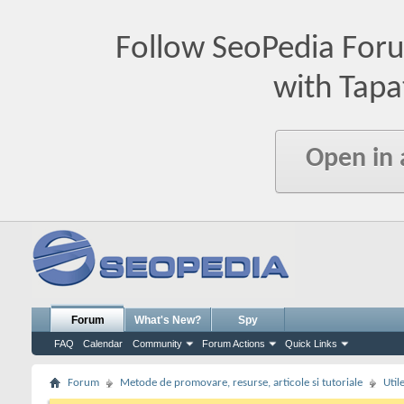
Follow SeoPedia For
with Tapa
Open in
Forum
What's New?
Spy
FAQ
Calendar
Community
Forum Actions
Quick Links
Forum
Metode de promovare, resurse, articole si tutoriale
Util