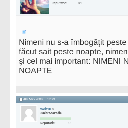
Reputatie:
41
Nimeni nu s-a îmbogăţit peste 
făcut sait peste noapte, nimen
şi cel mai important: NIMEN
NOAPTE
4th May 2008,
19:23
web10
Junior SeoPedia
Reputatie:
0