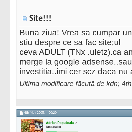
Site!!!
Buna ziua! Vrea sa cumpar un
stiu despre ce sa fac site;ul
ceva ADULT (TNx .uletz).ca am a
merge la google adsense..sau a
investitia..imi cer scz daca 
Ultima modificare făcută de kdn; 4t
4th May 2008,
00:20
Adrian Poputoaia
Ambasador