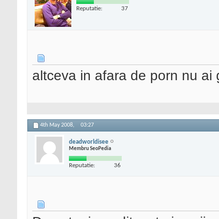
Reputatie:
37
altceva in afara de porn nu ai 
4th May 2008,
03:27
deadworldisee
Membru SeoPedia
Reputatie:
36