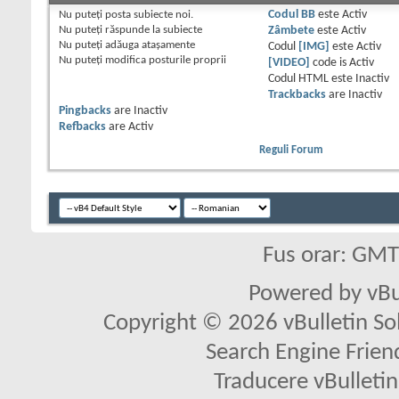
Nu puteţi
posta subiecte noi.
Codul BB
este
Activ
Nu puteţi
răspunde la subiecte
Zâmbete
este
Activ
Nu puteţi
adăuga ataşamente
Codul
[IMG]
este
Activ
Nu puteţi
modifica posturile proprii
[VIDEO]
code is
Activ
Codul HTML este
Inactiv
Trackbacks
are
Inactiv
Pingbacks
are
Inactiv
Refbacks
are
Activ
Reguli Forum
Fus orar: GM
Powered by vBu
Copyright © 2026 vBulletin Solu
Search Engine Frien
Traducere vBullet