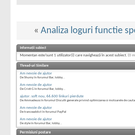
«
Analiza loguri functie sp
Informații subiect
Momentan este/sunt 1 utilizator(i) care navighează în acest subiect.
(0 m
Thread-uri Similare
Am nevoie de ajutor
De Shumy în forumul Bar, lobby...
Am nevoie de ajutor
De Cristi G în forumul Bar, lobby...
ajutor: soft nou, 66.600 linkuri pierdute
De Ammadeuss în forumul Discutii generale privind optimizarea si motoarele de cauta
Am nevoie de ajutor
De tranceaddict în forumul PayPal
Am nevoie de ajutor
De style în forumul Bar, lobby...
Permisiuni postare