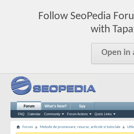
Follow SeoPedia For
with Tapa
Open in
Forum
What's New?
Spy
FAQ
Calendar
Community
Forum Actions
Quick Links
Forum
Metode de promovare, resurse, articole si tutoriale
Util