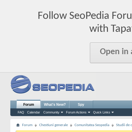
Follow SeoPedia For
with Tapa
Open in
Forum
What's New?
Spy
FAQ
Calendar
Community
Forum Actions
Quick Links
Forum
Chestiuni generale
Comunitatea Seopedia
Studii de 