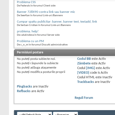
Problema CSS
De Federals în forumul Client side
Banner 728X90 contra link sau banner mic
De SeerKan în forumul Link-uri/Bannere
Cumpar spatiu publicitar: banner, banner text, textadd, link
De Serban Cristian în forumul Link-uri/Bannere
problema. help!
De catalindeva în forumul Server side
Problema cu un PM
De c_n_m în forumul Discutii administrative
Permisiuni postare
Nu puteţi
posta subiecte noi.
Codul BB
este
Activ
Nu puteţi
răspunde la subiecte
Zâmbete
este
Activ
Nu puteţi
adăuga ataşamente
Codul
[IMG]
este
Activ
Nu puteţi
modifica posturile proprii
[VIDEO]
code is
Activ
Codul HTML este
Inactiv
Trackbacks
are
Inactiv
Pingbacks
are
Inactiv
Refbacks
are
Activ
Reguli Forum