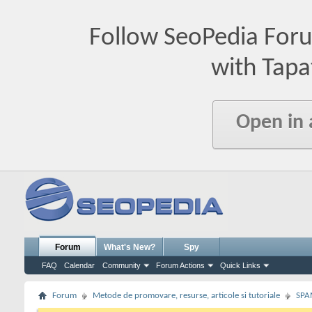
Follow SeoPedia For
with Tapa
Open in
Forum
What's New?
Spy
FAQ
Calendar
Community
Forum Actions
Quick Links
Forum
Metode de promovare, resurse, articole si tutoriale
SPA