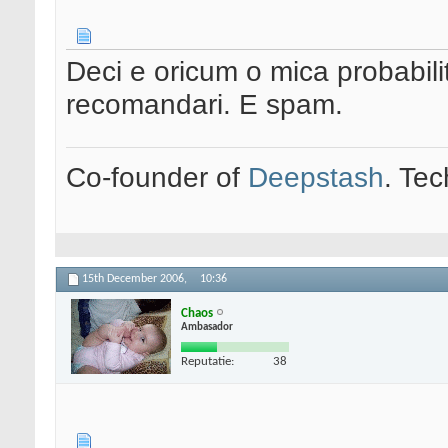
Deci e oricum o mica probabilita
recomandari. E spam.
Co-founder of
Deepstash
. Tec
15th December 2006,
10:36
Chaos
Ambasador
Reputatie:
38