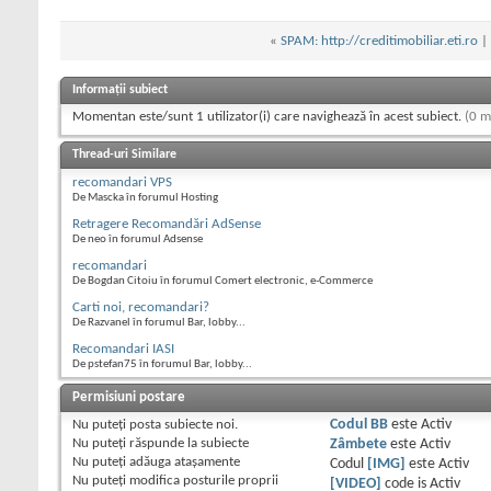
«
SPAM: http://creditimobiliar.eti.ro
|
Informații subiect
Momentan este/sunt 1 utilizator(i) care navighează în acest subiect.
(0 m
Thread-uri Similare
recomandari VPS
De Mascka în forumul Hosting
Retragere Recomandări AdSense
De neo în forumul Adsense
recomandari
De Bogdan Citoiu în forumul Comert electronic, e-Commerce
Carti noi, recomandari?
De Razvanel în forumul Bar, lobby...
Recomandari IASI
De pstefan75 în forumul Bar, lobby...
Permisiuni postare
Nu puteţi
posta subiecte noi.
Codul BB
este
Activ
Nu puteţi
răspunde la subiecte
Zâmbete
este
Activ
Nu puteţi
adăuga ataşamente
Codul
[IMG]
este
Activ
Nu puteţi
modifica posturile proprii
[VIDEO]
code is
Activ