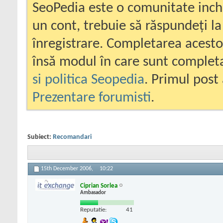
SeoPedia este o comunitate inc
un cont, trebuie să răspundeți la
înregistrare. Completarea acesto
însă modul în care sunt completa
si politica Seopedia
. Primul post 
Prezentare forumisti
.
Subiect:
Recomandari
15th December 2006,
10:22
Ciprian Sorlea
Ambasador
Reputatie:
41