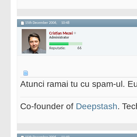
15th December 2006,
10:48
Cristian Mezei
Administrator
Reputatie:
66
Atunci ramai tu cu spam-ul. E
Co-founder of
Deepstash
. Tec