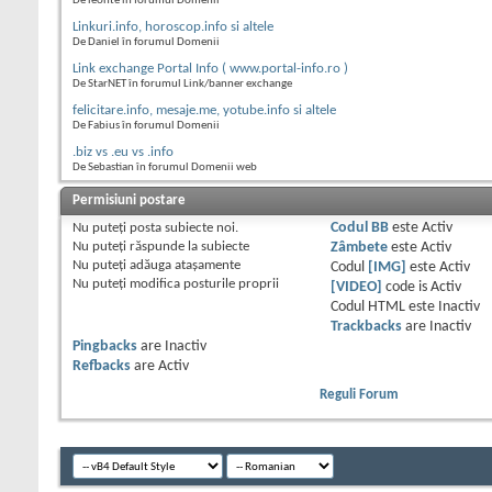
De leonte în forumul Domenii
Linkuri.info, horoscop.info si altele
De Daniel în forumul Domenii
Link exchange Portal Info ( www.portal-info.ro )
De StarNET în forumul Link/banner exchange
felicitare.info, mesaje.me, yotube.info si altele
De Fabius în forumul Domenii
.biz vs .eu vs .info
De Sebastian în forumul Domenii web
Permisiuni postare
Nu puteţi
posta subiecte noi.
Codul BB
este
Activ
Nu puteţi
răspunde la subiecte
Zâmbete
este
Activ
Nu puteţi
adăuga ataşamente
Codul
[IMG]
este
Activ
Nu puteţi
modifica posturile proprii
[VIDEO]
code is
Activ
Codul HTML este
Inactiv
Trackbacks
are
Inactiv
Pingbacks
are
Inactiv
Refbacks
are
Activ
Reguli Forum