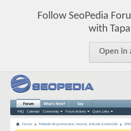
Follow SeoPedia For
with Tapa
Open in
Forum
What's New?
Spy
FAQ
Calendar
Community
Forum Actions
Quick Links
Forum
Metode de promovare, resurse, articole si tutoriale
SPA