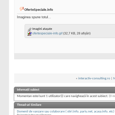
OferteSpeciale.info
Imaginea spune totul...
Imagini atașate
ofertespeciale-info.gif
(32,7 KB, 28 afișări)
«
interactiv-consulting.ro
|
N
Informații subiect
Momentan este/sunt 1 utilizator(i) care navighează în acest subiect.
(0 m
Thread-uri Similare
Domenii de vanzare sau colaborare ( stiri.info, pariu.net, acasa.info, etc)