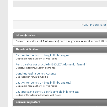
«
Caut programator 
Informații subiect
Momentan este/sunt 1 utilizator(i) care navighează în acest subiect.
(0 m
Thread-uri Similare
Caut writer pentru un blog in limba engleza.
De geme în forumul Servicii web / Jobs
Pentru cei ce vor articole in ENGLEZA (domeniul feminin)
De Netul în forumul Locuri de munca
Continut Pagina pentru Adsense
De dracosu în forumul Google
Caut writer pentru un blog in limba engleza!
De geme în forumul Servicii web / Jobs
Caut persoana pentru a scrie articole in lb engleza
De Lucian00 în forumul Servicii web / Jobs
Permisiuni postare