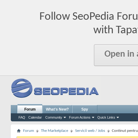
Follow SeoPedia For
with Tapa
Open in
Forum
What's New?
Spy
FAQ
Calendar
Community
Forum Actions
Quick Links
Forum
The Marketplace
Servicii web / Jobs
Continut pentru 