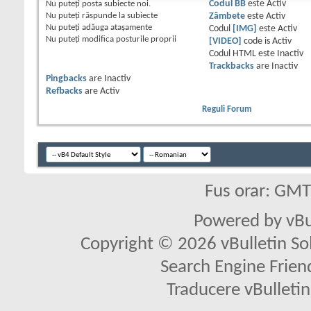
Nu puteţi
posta subiecte noi.
Codul BB
este
Activ
Nu puteţi
răspunde la subiecte
Zâmbete
este
Activ
Nu puteţi
adăuga ataşamente
Codul
[IMG]
este
Activ
Nu puteţi
modifica posturile proprii
[VIDEO]
code is
Activ
Codul HTML este
Inactiv
Trackbacks
are
Inactiv
Pingbacks
are
Inactiv
Refbacks
are
Activ
Reguli Forum
Fus orar: GM
Powered by vBu
Copyright © 2026 vBulletin Solu
Search Engine Frien
Traducere vBullet