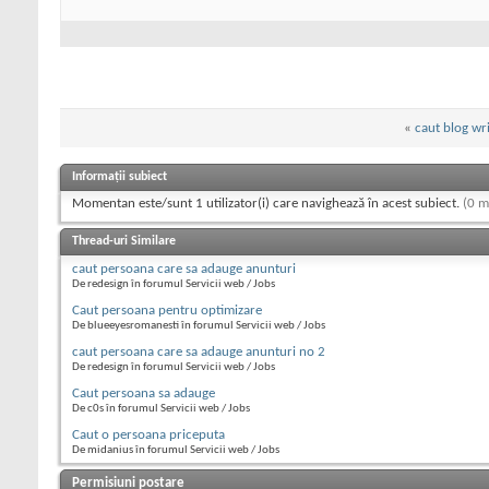
«
caut blog wri
Informații subiect
Momentan este/sunt 1 utilizator(i) care navighează în acest subiect.
(0 m
Thread-uri Similare
caut persoana care sa adauge anunturi
De redesign în forumul Servicii web / Jobs
Caut persoana pentru optimizare
De blueeyesromanesti în forumul Servicii web / Jobs
caut persoana care sa adauge anunturi no 2
De redesign în forumul Servicii web / Jobs
Caut persoana sa adauge
De c0s în forumul Servicii web / Jobs
Caut o persoana priceputa
De midanius în forumul Servicii web / Jobs
Permisiuni postare