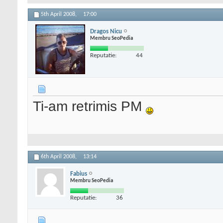
5th April 2008,
17:00
Dragos Nicu
Membru SeoPedia
Reputatie:
44
Ti-am retrimis PM
6th April 2008,
13:14
Fabius
Membru SeoPedia
Reputatie:
36