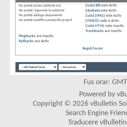
Nu puteţi
posta subiecte noi.
Codul BB
este
Activ
Nu puteţi
răspunde la subiecte
Zâmbete
este
Activ
Nu puteţi
adăuga ataşamente
Codul
[IMG]
este
Activ
Nu puteţi
modifica posturile proprii
[VIDEO]
code is
Activ
Codul HTML este
Inactiv
Trackbacks
are
Inactiv
Pingbacks
are
Inactiv
Refbacks
are
Activ
Reguli Forum
Fus orar: GM
Powered by vBu
Copyright © 2026 vBulletin Solu
Search Engine Frien
Traducere vBullet