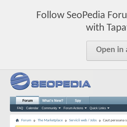
Follow SeoPedia For
with Tapa
Open in
Forum
What's New?
Spy
FAQ
Calendar
Community
Forum Actions
Quick Links
Forum
The Marketplace
Servicii web / Jobs
Caut persoana s