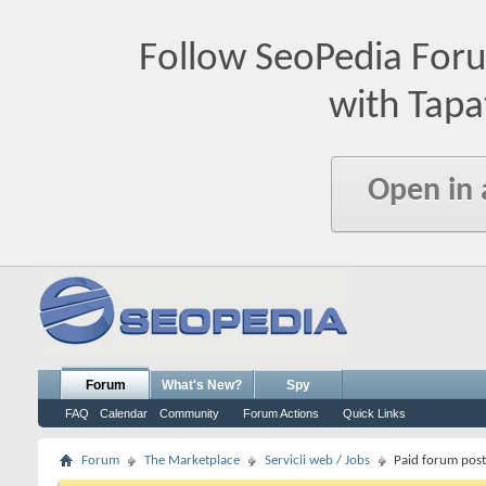
Follow SeoPedia For
with Tapa
Open in
Forum
What's New?
Spy
FAQ
Calendar
Community
Forum Actions
Quick Links
Forum
The Marketplace
Servicii web / Jobs
Paid forum post