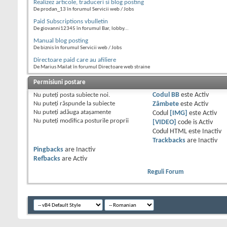
Realizez articole, traduceri si blog posting
De prodan_13 în forumul Servicii web / Jobs
Paid Subscriptions vbulletin
De giovanni12345 în forumul Bar, lobby...
Manual blog posting
De biznis în forumul Servicii web / Jobs
Directoare paid care au afiliere
De Marius Mailat în forumul Directoare web straine
Permisiuni postare
Nu puteţi
posta subiecte noi.
Codul BB
este
Activ
Nu puteţi
răspunde la subiecte
Zâmbete
este
Activ
Nu puteţi
adăuga ataşamente
Codul
[IMG]
este
Activ
Nu puteţi
modifica posturile proprii
[VIDEO]
code is
Activ
Codul HTML este
Inactiv
Trackbacks
are
Inactiv
Pingbacks
are
Inactiv
Refbacks
are
Activ
Reguli Forum