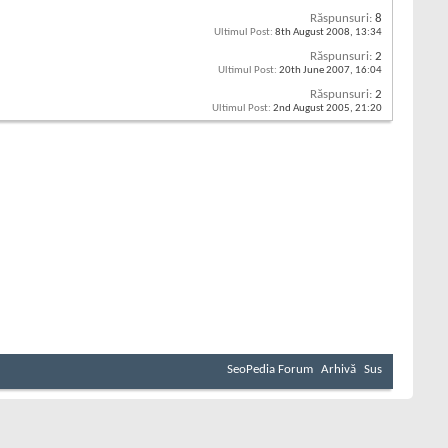
Răspunsuri:
8
Ultimul Post:
8th August 2008,
13:34
Răspunsuri:
2
Ultimul Post:
20th June 2007,
16:04
Răspunsuri:
2
Ultimul Post:
2nd August 2005,
21:20
SeoPedia Forum
Arhivă
Sus