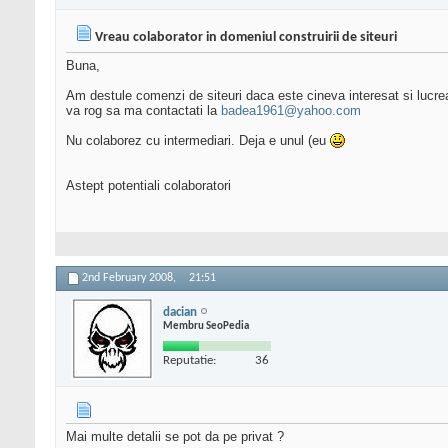
Vreau colaborator in domeniul construirii de siteuri
Buna,
Am destule comenzi de siteuri daca este cineva interesat si lucre
va rog sa ma contactati la
badea1961@yahoo.com
Nu colaborez cu intermediari. Deja e unul (eu
Astept potentiali colaboratori
2nd February 2008,
21:51
dacian
Membru SeoPedia
Reputatie:
36
Mai multe detalii se pot da pe privat ?