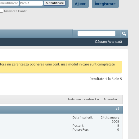
Ajutor
Înregistrare
Memorez Cont?
Căutare Avansată
cestora nu garantează obținerea unui cont, însă modul în care sunt completate
Rezultate 1 la 5 din 5
Instrumente subiect
Afișează
#1
Data înscrierii
24th January
2008
Posturi
8
Putere Rep
0