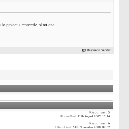
la proiectul respectiv, si tot asa.
Răspunde cu citat
Răspunsuri:
5
Ultimul Post:
11th August 2009,
19:14
Răspunsuri:
6
Ultimul Post:
14th November 2008,
07:32