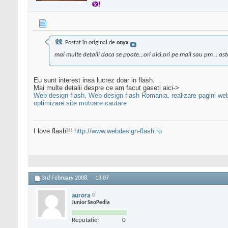
Postat în original de
onyx
mai multe detalii daca se poate...ori aici,ori pe mail sau pm .. ast
Eu sunt interest insa lucrez doar in flash.
Mai multe detalii despre ce am facut gaseti aici->
Web design flash, Web design flash Romania, realizare pagini web in f
optimizare site motoare cautare
I love flash!!!
http://www.webdesign-flash.ro
3rd February 2008,
13:07
aurora
Junior SeoPedia
Reputatie:
0