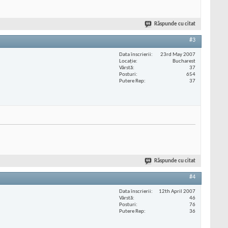
Răspunde cu citat
#3
Data înscrierii
23rd May 2007
Locaţie
Bucharest
Vârstă
37
Posturi
654
Putere Rep
37
Răspunde cu citat
#4
Data înscrierii
12th April 2007
Vârstă
46
Posturi
76
Putere Rep
36