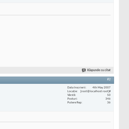
Răspunde cu citat
#2
Data înscrierii
4th May 2007
Locaţie
[root@localhost root]#
Vârstă
50
Posturi
346
Putere Rep
36