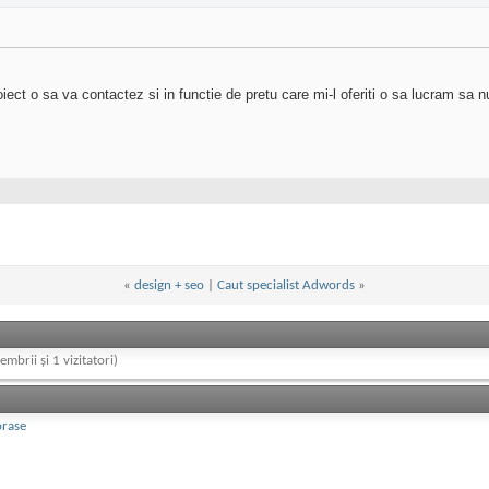
ect o sa va contactez si in functie de pretu care mi-l oferiti o sa lucram sa nu 
«
design + seo
|
Caut specialist Adwords
»
embrii și 1 vizitatori)
orase