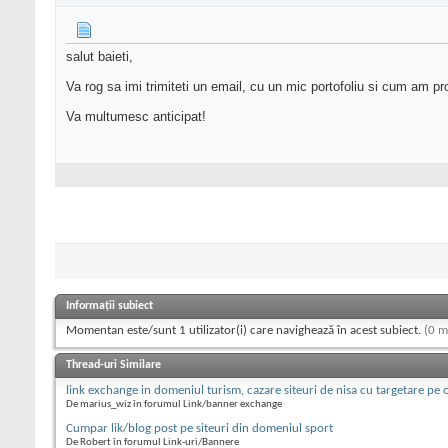
salut baieti,
Va rog sa imi trimiteti un email, cu un mic portofoliu si cum am proi
Va multumesc anticipat!
Informații subiect
Momentan este/sunt 1 utilizator(i) care navighează în acest subiect.
(0 m
Thread-uri Similare
link exchange in domeniul turism, cazare siteuri de nisa cu targetare pe 
De marius_wiz în forumul Link/banner exchange
Cumpar lik/blog post pe siteuri din domeniul sport
De Robert în forumul Link-uri/Bannere