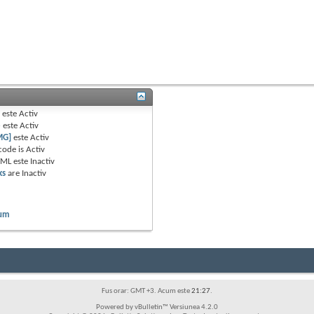
B
este
Activ
e
este
Activ
MG]
este
Activ
code is
Activ
TML este
Inactiv
ks
are
Inactiv
rum
Fus orar: GMT +3. Acum este
21:27
.
Powered by vBulletin™ Versiunea 4.2.0