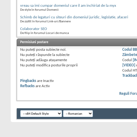
vreau sa imi cumpar domeniul care il am inchiriat de la myx
De style în forumul Domenii
Schimb de legaturi cu siteuri din domeniul juridic, legislatie, afaceri
De zzzttt în forumul Link-uri/Bannere
Colaborator SEO
De filip în forumul Locuri de munca
Permisiuni postare
Nu puteţi
posta subiecte noi.
Codul B
Nu puteţi
răspunde la subiecte
Zâmbet
Nu puteţi
adăuga ataşamente
Codul
[I
Nu puteţi
modifica posturile proprii
[VIDEO]
Codul H
Trackbac
Pingbacks
are
Inactiv
Refbacks
are
Activ
Reguli Fo