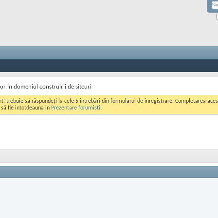
r in domeniul construirii de siteuri
ont, trebuie să răspundeți la cele 5 întrebări din formularul de înregistrare. Completarea a
i să fie intotdeauna in
Prezentare forumisti
.