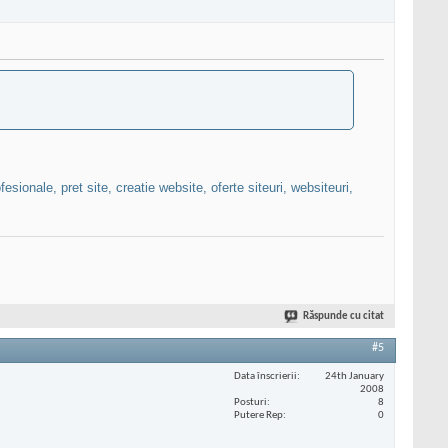
esionale, pret site, creatie website, oferte siteuri, websiteuri,
Răspunde cu citat
#5
Data înscrierii
24th January
2008
Posturi
8
Putere Rep
0